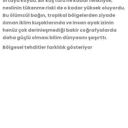
ortaya koydu: Bir kuş türü ne kadar renkliyse,
neslinin tükenme riski de o kadar yüksek oluyordu.
Bu ölümcül bağın, tropikal bölgelerden ziyade
ılıman iklim kuşaklarında ve insan ayak izinin
henüz çok derinleşmediği bakir coğrafyalarda
daha güçlü olması bilim dünyasını şaşırttı.
Bölgesel tehditler farklılık gösteriyor