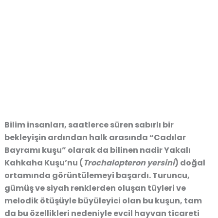
Bilim insanları, saatlerce süren sabırlı bir
bekleyişin ardından halk arasında “Cadılar
Bayramı kuşu” olarak da bilinen nadir Yakalı
Kahkaha Kuşu’nu (
Trochalopteron yersini
) doğal
ortamında görüntülemeyi başardı. Turuncu,
gümüş ve siyah renklerden oluşan tüyleri ve
melodik ötüşüyle büyüleyici olan bu kuşun, tam
da bu özellikleri nedeniyle evcil hayvan ticareti