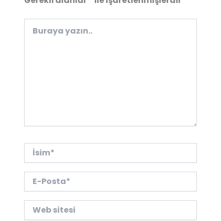
Gerekli alanlar
*
ile işaretlenmişlerdir
Buraya
yazın..
İsim*
E-
Posta*
Web
sitesi