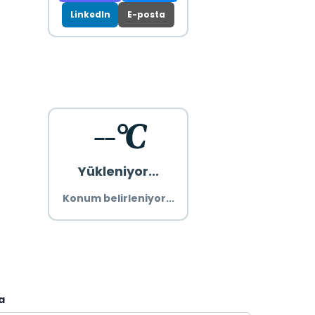
LinkedIn
E-posta
--°C
Yükleniyor...
Konum belirleniyor...
a