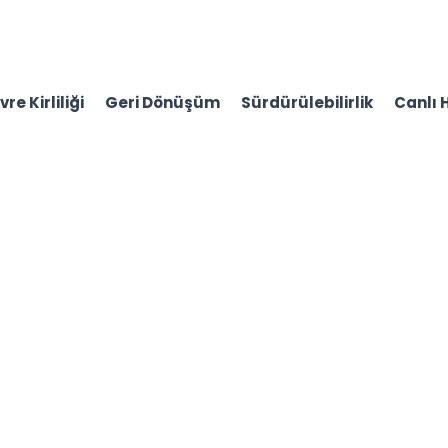
re Kirliliği
Geri Dönüşüm
Sürdürülebilirlik
Canlı 