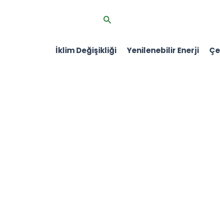
İçeriğe
Arama
atla
İklim Değişikliği
Yenilenebilir Enerji
Çev