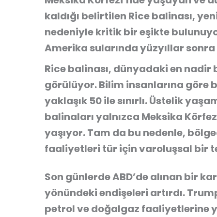
Meksika Körfezi’nde yaşayan ve dü
kaldığı belirtilen Rice balinası, ye
nedeniyle kritik bir eşikte bulunu
Amerika sularında yüzyıllar sonra y
Rice balinası, dünyadaki en nadir 
görülüyor. Bilim insanlarına göre 
yaklaşık 50 ile sınırlı. Üstelik yaş
balinaları yalnızca Meksika Körfezi
yaşıyor. Tam da bu nedenle, bölge
faaliyetleri tür için varoluşsal bir
Son günlerde ABD’de alınan bir ka
yönündeki endişeleri artırdı. Trum
petrol ve doğalgaz faaliyetlerine y