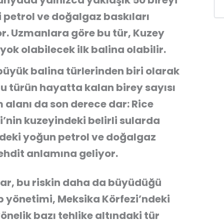
nyada yalnızca yaklaşık 50 bireyi
ni petrol ve doğalgaz baskıları
yor. Uzmanlara göre bu tür, Kuzey
ok olabilecek ilk balina olabilir.
büyük balina türlerinden biri olarak
bu türün hayatta kalan birey sayısı
am alanı da son derece dar: Rice
’nin kuzeyindeki belirli sularda
deki yoğun petrol ve doğalgaz
 tehdit anlamına geliyor.
rar, bu riskin daha da büyüdüğü
p yönetimi, Meksika Körfezi’ndeki
önelik bazı tehlike altındaki tür