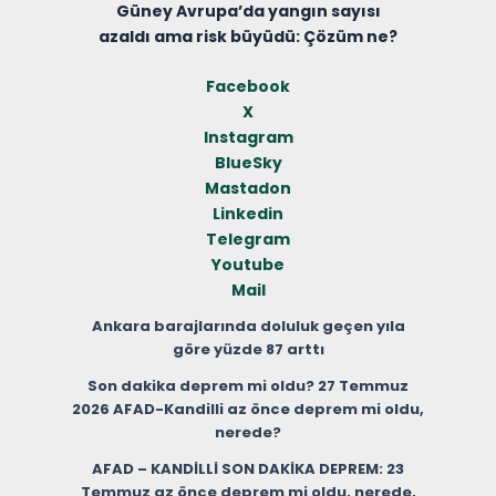
Güney Avrupa’da yangın sayısı
azaldı ama risk büyüdü: Çözüm ne?
Facebook
X
Instagram
BlueSky
Mastadon
Linkedin
Telegram
Youtube
Mail
Ankara barajlarında doluluk geçen yıla
göre yüzde 87 arttı
Son dakika deprem mi oldu? 27 Temmuz
2026 AFAD-Kandilli az önce deprem mi oldu,
nerede?
AFAD – KANDİLLİ SON DAKİKA DEPREM: 23
Temmuz az önce deprem mi oldu, nerede,