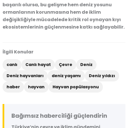
başarılı olursa, bu gelişme hem deniz yosunu
ormanlarının korunmasına hem de iklim
değişikliğiyle mücadelede kritik rol oynayan kıyı
ekosistemlerinin güçlenmesine katkı sağlayabilir.
İlgili Konular
canlı
Canlı hayat
Çevre
Deniz
Deniz hayvanları
deniz yaşamı
Deniz yıldızı
haber
hayvan
Hayvan popülasyonu
Bağımsız haberciliği güçlendirin
Türkiye’nin çevre ve iklim gündemini