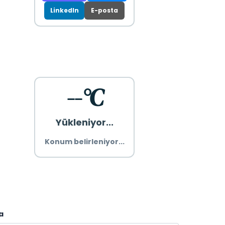
LinkedIn
E-posta
--°C
Yükleniyor...
Konum belirleniyor...
a