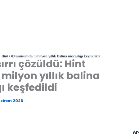
: Hint Okyanusu’nda 5 milyon yıllık balina mezarlığı keşfedildi
ırrı çözüldü: Hint
ilyon yıllık balina
ı keşfedildi
aziran 2026
Ar