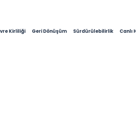
re Kirliliği
Geri Dönüşüm
Sürdürülebilirlik
Canlı 