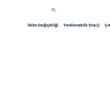
İçeriğe
Arama
atla
İklim Değişikliği
Yenilenebilir Enerji
Çev