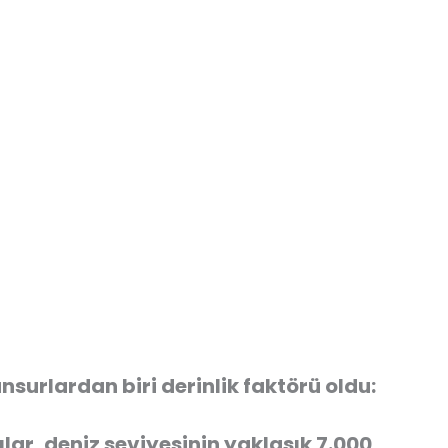
unsurlardan biri derinlik faktörü oldu:
ılar, deniz seviyesinin yaklaşık
7.000