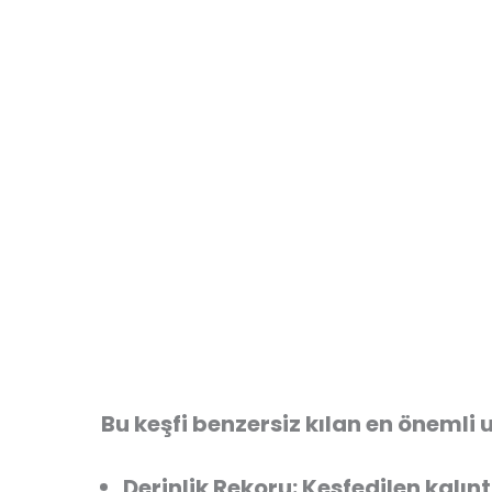
Bu keşfi benzersiz kılan en önemli 
Derinlik Rekoru:
Keşfedilen kalınt