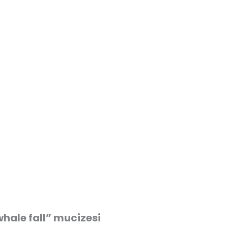
“whale fall” mucizesi