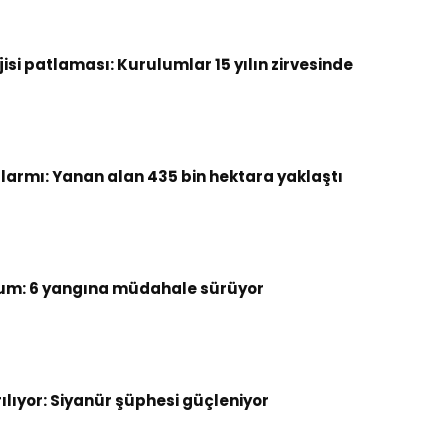
si patlaması: Kurulumlar 15 yılın zirvesinde
armı: Yanan alan 435 bin hektara yaklaştı
um: 6 yangına müdahale sürüyor
rılıyor: Siyanür şüphesi güçleniyor