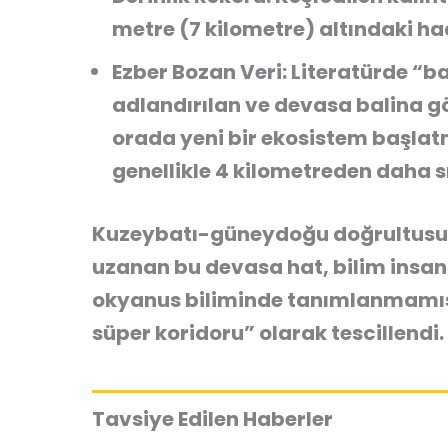
metre (7 kilometre) altındaki
had
Ezber Bozan Veri:
Literatürde “ba
adlandırılan ve devasa balina g
orada yeni bir ekosistem başlatm
genellikle 4 kilometreden daha s
Kuzeybatı-güneydoğu doğrultus
uzanan
bu devasa hat, bilim insan
okyanus biliminde tanımlanmamış,
süper koridoru”
olarak tescillendi.
Tavsiye Edilen Haberler