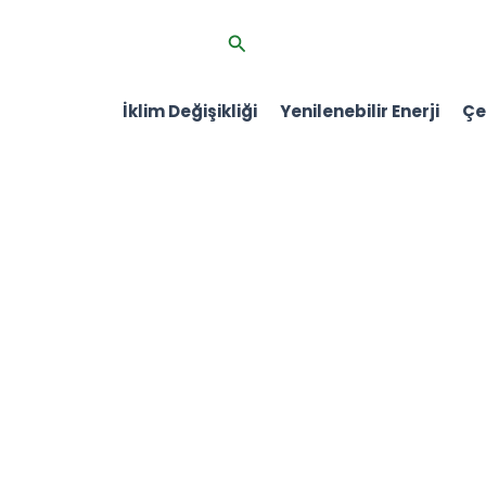
İçeriğe
Arama
atla
İklim Değişikliği
Yenilenebilir Enerji
Çev