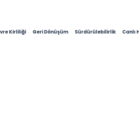
re Kirliliği
Geri Dönüşüm
Sürdürülebilirlik
Canlı 