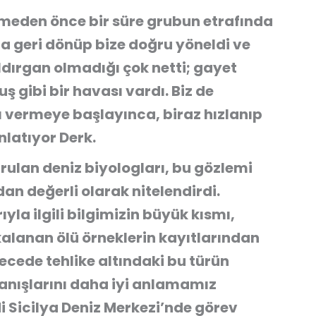
betmeden önce bir süre grubun etrafında
a geri dönüp bize doğru yöneldi ve
aldırgan olmadığı çok netti; gayet
 gibi bir havası vardı. Biz de
 vermeye başlayınca, biraz hızlanıp
nlatıyor Derk.
ulan deniz biyologları, bu gözlemi
dan değerli olarak nitelendirdi.
la ilgili bilgimizin büyük kısmı,
akalanan ölü örneklerin kayıtlarından
recede tehlike altındaki bu türün
vranışlarını daha iyi anlamamız
i Sicilya Deniz Merkezi’nde görev