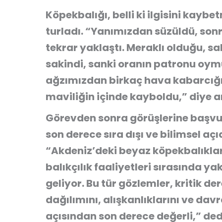
Köpekbalığı, belli ki ilgisini kay
turladı. “Yanımızdan süzüldü, sonr
tekrar yaklaştı. Meraklı olduğu, s
sakindi, sanki oranın patronu oymuş
ağzımızdan birkaç hava kabarcığı
maviliğin içinde kayboldu,” diye a
Görevden sonra görüşlerine başvur
son derece sıra dışı ve bilimsel açı
“Akdeniz’deki beyaz köpekbalıklarıy
balıkçılık faaliyetleri sırasında y
geliyor. Bu tür gözlemler, kritik de
dağılımını, alışkanlıklarını ve da
açısından son derece değerli,” ded