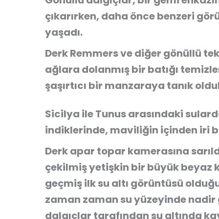
Gönüllü dalgıçlar, bir gemi enkazın
çıkarırken, daha önce benzeri gör
yaşadı.
Derk Remmers ve diğer gönüllü tek
ağlara dolanmış bir batığı temizle
şaşırtıcı bir manzaraya tanık oldu
Sicilya ile Tunus arasındaki sular
indiklerinde, maviliğin içinden iri 
Derk apar topar kamerasına sarıl
çekilmiş yetişkin bir büyük beyaz
geçmiş ilk su altı görüntüsü olduğ
zaman zaman su yüzeyinde nadir gö
dalgıçlar tarafından su altında k