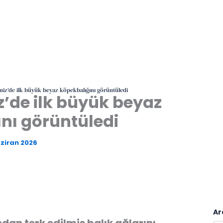
niz’de ilk büyük beyaz köpekbalığını görüntüledi
z’de ilk büyük beyaz
nı görüntüledi
aziran 2026
Ar