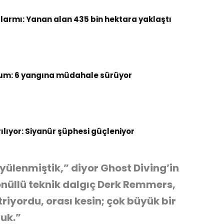
armı: Yanan alan 435 bin hektara yaklaştı
um: 6 yangına müdahale sürüyor
rılıyor: Siyanür şüphesi güçleniyor
yülenmiştik,” diyor Ghost Diving’in
üllü teknik dalgıç Derk Remmers,
riyordu, orası kesin; çok büyük bir
uk.”