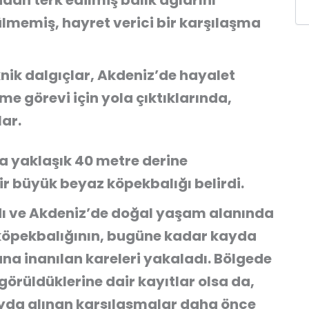
dan terk edilmiş balık ağlarını
ülmemiş, hayret verici bir karşılaşma
nik dalgıçlar, Akdeniz’de hayalet
me görevi için yola çıktıklarında,
lar.
da yaklaşık 40 metre derine
bir büyük beyaz köpekbalığı belirdi.
dı ve Akdeniz’de doğal yaşam alanında
 köpekbalığının, bugüne kadar kayda
una inanılan kareleri yakaladı. Bölgede
rüldüklerine dair kayıtlar olsa da,
ayda alınan karşılaşmalar daha önce