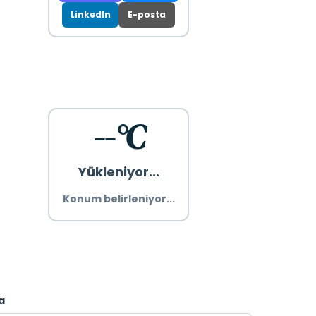
LinkedIn
E-posta
--°C
Yükleniyor...
Konum belirleniyor...
a