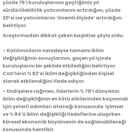
yüzde 75’i kuruluşlarının geçtiğimiz yıl
sürdürülebilirlik yatırımlarını artırdığını, yüzde
20’si ise yatırımlarını ‘önemli ölçüde’ artırdığını
belirtiyor.
Araştırmadan dikkat çeken başlıklar şöyle oldu:
– Katılımcıların neredeyse tamamı iklim
değişikliğinin sonuçlarının, geçen yıl içinde
kuruluşlarını bir şekilde etkilediğini belirtiyor.
CxO’ların % 82’si iklim değişikliğinden kişisel
olarak etkilendiğini ifade ediyor.
– Endişelere rağmen, liderlerin % 78’i dünyanın
iklim değişikliğinin en kötü etkilerinden kaçınmak
için yeterli adımları atacağı konusunda iyimser
ve % 84’ü iklim değişikliği hedeflerine ulaşırken
küresel ekonomik büyümenin de sağlanabileceği
konusunda hemfikir.