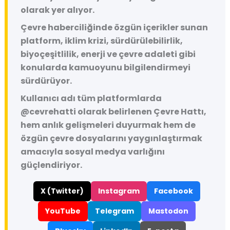
olarak yer alıyor.
Çevre haberciliğinde özgün içerikler sunan
platform, iklim krizi, sürdürülebilirlik,
biyoçeşitlilik, enerji ve çevre adaleti gibi
konularda kamuoyunu bilgilendirmeyi
sürdürüyor.
Kullanıcı adı tüm platformlarda
@cevrehatti
olarak belirlenen Çevre Hattı,
hem anlık gelişmeleri duyurmak hem de
özgün çevre dosyalarını yaygınlaştırmak
amacıyla sosyal medya varlığını
güçlendiriyor.
X (Twitter)
Instagram
Facebook
YouTube
Telegram
Mastodon