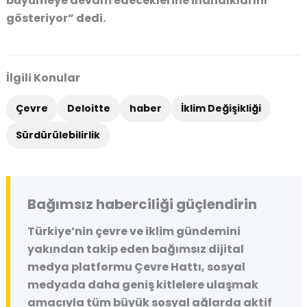
büyümeye devam edeceklerine inandıklarını
gösteriyor” dedi.
İlgili Konular
Çevre
Deloitte
haber
İklim Değişikliği
Sürdürülebilirlik
Bağımsız haberciliği güçlendirin
Türkiye’nin çevre ve iklim gündemini
yakından takip eden bağımsız dijital
medya platformu
Çevre Hattı
, sosyal
medyada daha geniş kitlelere ulaşmak
amacıyla tüm büyük sosyal ağlarda aktif