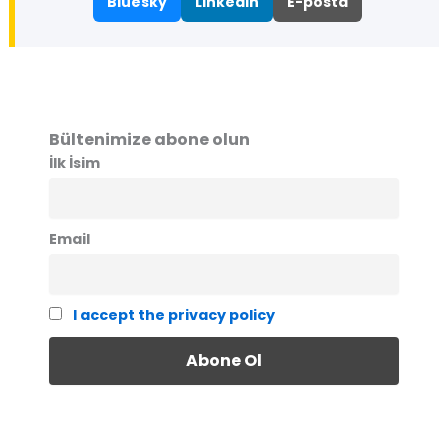
Bluesky
LinkedIn
E-posta
Bültenimize abone olun
İlk İsim
Email
I accept the privacy policy