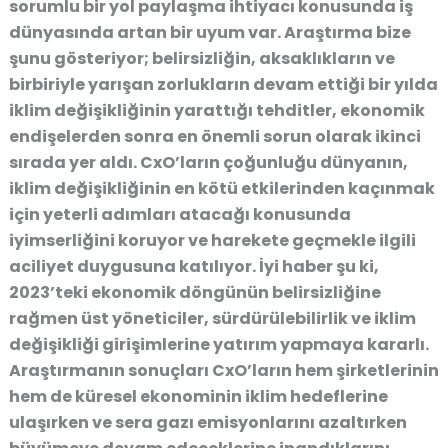
sorumlu bir yol paylaşma ihtiyacı konusunda iş
dünyasında artan bir uyum var. Araştırma bize
şunu gösteriyor; belirsizliğin, aksaklıkların ve
birbiriyle yarışan zorlukların devam ettiği bir yılda
iklim değişikliğinin yarattığı tehditler, ekonomik
endişelerden sonra en önemli sorun olarak ikinci
sırada yer aldı. CxO’ların çoğunluğu dünyanın,
iklim değişikliğinin en kötü etkilerinden kaçınmak
için yeterli adımları atacağı konusunda
iyimserliğini koruyor ve harekete geçmekle ilgili
aciliyet duygusuna katılıyor. İyi haber şu ki,
2023’teki ekonomik döngünün belirsizliğine
rağmen üst yöneticiler, sürdürülebilirlik ve iklim
değişikliği girişimlerine yatırım yapmaya kararlı.
Araştırmanın sonuçları CxO’ların hem şirketlerinin
hem de küresel ekonominin iklim hedeflerine
ulaşırken ve sera gazı emisyonlarını azaltırken