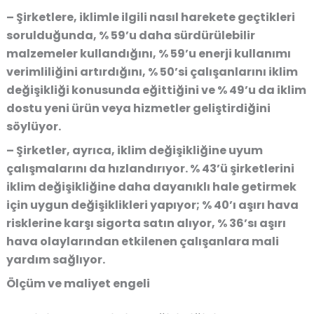
– Şirketlere, iklimle ilgili nasıl harekete geçtikleri
sorulduğunda, % 59’u daha sürdürülebilir
malzemeler kullandığını, % 59’u enerji kullanımı
verimliliğini artırdığını, % 50’si çalışanlarını iklim
değişikliği konusunda eğittiğini ve % 49’u da iklim
dostu yeni ürün veya hizmetler geliştirdiğini
söylüyor.
– Şirketler, ayrıca, iklim değişikliğine uyum
çalışmalarını da hızlandırıyor. % 43’ü şirketlerini
iklim değişikliğine daha dayanıklı hale getirmek
için uygun değişiklikleri yapıyor; % 40’ı aşırı hava
risklerine karşı sigorta satın alıyor, % 36’sı aşırı
hava olaylarından etkilenen çalışanlara mali
yardım sağlıyor.
Ölçüm ve maliyet engeli