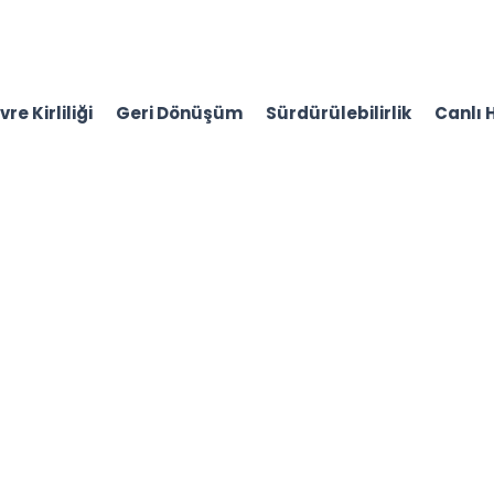
re Kirliliği
Geri Dönüşüm
Sürdürülebilirlik
Canlı 