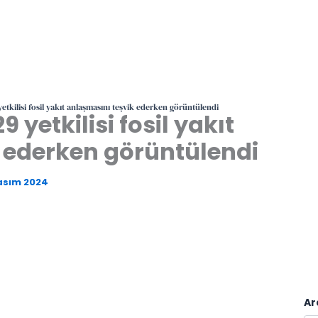
tkilisi fosil yakıt anlaşmasını teşvik ederken görüntülendi
yetkilisi fosil yakıt
 ederken görüntülendi
asım 2024
Ar