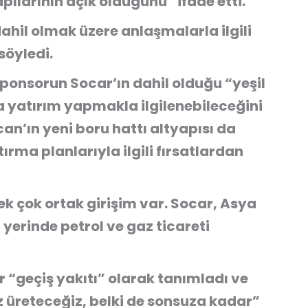
pılarının açık olduğunu” ifade etti.
dahil olmak üzere anlaşmalarla ilgili
söyledi.
ponsorun Socar’ın dahil olduğu “yeşil
 yatırım yapmakla ilgilenebileceğini
n’ın yeni boru hattı altyapısı da
ırma planlarıyla ilgili fırsatlardan
k çok ortak girişim var. Socar, Asya
yerinde petrol ve gaz ticareti
 “geçiş yakıtı” olarak tanımladı ve
z üreteceğiz, belki de sonsuza kadar”