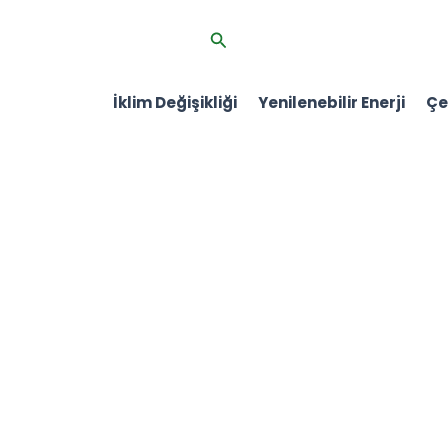
İçeriğe
Arama
atla
İklim Değişikliği
Yenilenebilir Enerji
Çev