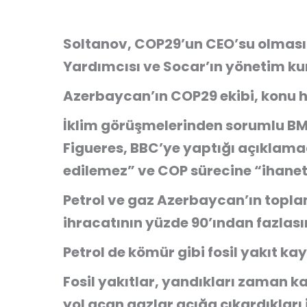
Soltanov, COP29’un CEO’su olmasın
Yardımcısı ve Socar’ın yönetim kur
Azerbaycan’ın COP29 ekibi, konu h
İklim görüşmelerinden sorumlu BM 
Figueres, BBC’ye yaptığı açıklama
edilemez” ve COP sürecine “ihanet
Petrol ve gaz Azerbaycan’ın topla
ihracatının yüzde 90’ından fazlası
Petrol de kömür gibi fosil yakıt ka
Fosil yakıtlar, yandıkları zaman 
yol açan gazlar açığa çıkardıkları 