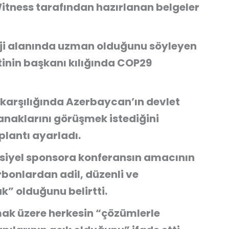
Witness tarafından hazırlanan belgeler
erji alanında uzman olduğunu söyleyen
tinin başkanı kılığında COP29
karşılığında Azerbaycan’ın devlet
lanaklarını görüşmek istediğini
oplantı ayarladı.
nsiyel sponsora konferansın amacının
rbonlardan adil, düzenli ve
k” olduğunu belirtti.
lmak üzere herkesin “çözümlerle