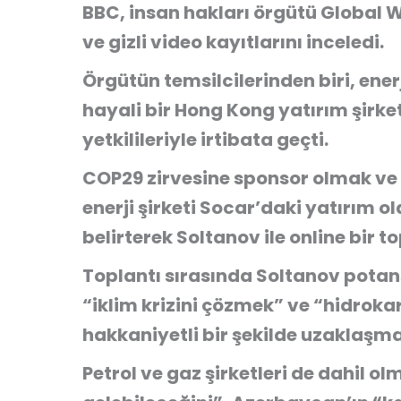
BBC, insan hakları örgütü Global 
ve gizli video kayıtlarını inceledi.
Örgütün temsilcilerinden biri, en
hayali bir Hong Kong yatırım şirke
yetkilileriyle irtibata geçti.
COP29 zirvesine sponsor olmak ve 
enerji şirketi Socar’daki yatırım o
belirterek Soltanov ile online bir t
Toplantı sırasında Soltanov pota
“iklim krizini çözmek” ve “hidroka
hakkaniyetli bir şekilde uzaklaşma
Petrol ve gaz şirketleri de dahil o