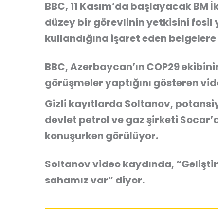
BBC, 11 Kasım’da başlayacak BM İkl
düzey bir görevlinin yetkisini fosi
kullandığına işaret eden belgelere 
BBC, Azerbaycan’ın COP29 ekibini
görüşmeler yaptığını gösteren vide
Gizli kayıtlarda Soltanov, potansiy
devlet petrol ve gaz şirketi Socar’
konuşurken görülüyor.
Soltanov video kaydında, “Gelişti
sahamız var” diyor.