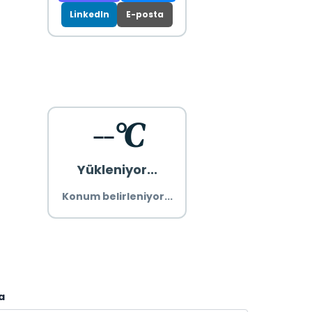
LinkedIn
E-posta
--°C
Yükleniyor...
Konum belirleniyor...
a