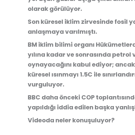
olarak görülüyor.
Son küresel iklim zirvesinde fosi
anlaşmaya varılmıştı.
BM iklim bilimi organı Hükümetlerar
yılına kadar ve sonrasında petrol v
oynayacağını kabul ediyor; ancak 
küresel ısınmayı 1.5C ile sınırla
vurguluyor.
BBC daha önceki COP toplantısınd
yapıldığı iddia edilen başka yanlış
Videoda neler konuşuluyor?