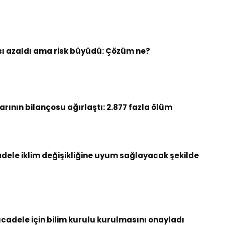
ı azaldı ama risk büyüdü: Çözüm ne?
arının bilançosu ağırlaştı: 2.877 fazla ölüm
dele iklim değişikliğine uyum sağlayacak şekilde
ücadele için bilim kurulu kurulmasını onayladı