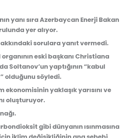
ın yanı sıra Azerbaycan Enerji Bakan
ulunda yer alıyor.
akkındaki sorulara yanıt vermedi.
organının eski başkanı Christiana
da Soltanov’un yaptığının “kabul
” olduğunu söyledi.
m ekonomisinin yaklaşık yarısını ve
nı oluşturuyor.
ynağı.
karbondioksit gibi dünyanın ısınmasına
için iklim değişikliğinin ana sebebi