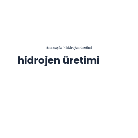
İçeriğe
atla
Ana sayfa
hidrojen üretimi
hidrojen üretimi