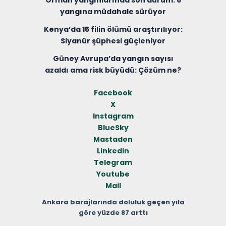
Orman yangınlarında son durum: 6
yangına müdahale sürüyor
Kenya’da 15 filin ölümü araştırılıyor:
Siyanür şüphesi güçleniyor
Güney Avrupa’da yangın sayısı
azaldı ama risk büyüdü: Çözüm ne?
Facebook
X
Instagram
BlueSky
Mastadon
Linkedin
Telegram
Youtube
Mail
Ankara barajlarında doluluk geçen yıla
göre yüzde 87 arttı