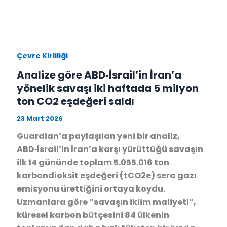
Çevre Kirliliği
Analize göre ABD‑İsrail’in İran’a
yönelik savaşı iki haftada 5 milyon
ton CO2 eşdeğeri saldı
23 Mart 2026
Guardian’a paylaşılan yeni bir analiz,
ABD‑İsrail’in İran’a karşı yürüttüğü savaşın
ilk 14 gününde toplam 5.055.016 ton
karbondioksit eşdeğeri (tCO2e) sera gazı
emisyonu ürettiğini ortaya koydu.
Uzmanlara göre “savaşın iklim maliyeti”,
küresel karbon bütçesini 84 ülkenin