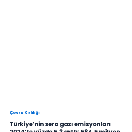
Çevre Kirliliği
Türkiye’nin sera gazı emisyonları
2024’te yüzde 5,3 arttı: 584,5 milyon