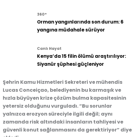
360°
Orman yangınlarında son durum: 6
yangına müdahale sürüyor
Canlı Hayat
Kenya’da 15 filin ölümü araştırılıyor:
Siyanür şüphesi güçleniyor
Şehrin
Kamu Hizmetleri Sekreteri ve mühendis
Lucas Conceiçao
,
belediyenin bu karmaşık ve
hızla büyüyen krize çözüm bulma kapasitesinin
yetersiz olduğunu
vurguladı.
“Bu sorunlar
yalnızca erozyon süreciyle ilgili değil; aynı
zamanda risk altındaki insanların tahliyesi ve
güvenli konut sağlanmasını da gerektiriyor”
diye