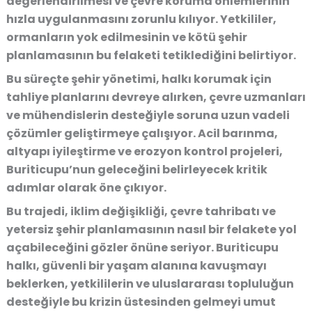
değerlendirilmesi ve çevre koruma önlemlerinin
hızla uygulanmasını zorunlu kılıyor
. Yetkililer,
ormanların yok edilmesinin ve kötü şehir
planlamasının bu felaketi tetiklediğini
belirtiyor.
Bu süreçte
şehir yönetimi, halkı korumak için
tahliye planlarını devreye alırken
,
çevre uzmanları
ve mühendislerin desteğiyle soruna uzun vadeli
çözümler geliştirmeye çalışıyor
.
Acil barınma,
altyapı iyileştirme ve erozyon kontrol projeleri
,
Buriticupu’nun
geleceğini belirleyecek kritik
adımlar
olarak öne çıkıyor.
Bu trajedi,
iklim değişikliği, çevre tahribatı ve
yetersiz şehir planlamasının nasıl bir felakete yol
açabileceğini gözler önüne seriyor
. Buriticupu
halkı,
güvenli bir yaşam alanına kavuşmayı
beklerken
,
yetkililerin ve uluslararası topluluğun
desteğiyle bu krizin üstesinden gelmeyi umut