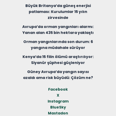
Büyük Britanya’da güneş enerjisi
patlaması: Kurulumlar 15 yılın
zirvesinde
Avrupa’da orman yangınları alarmı:
Yanan alan 435 bin hektara yaklaştı
Orman yangınlarında son durum: 6
yangına müdahale sürüyor
Kenya’da 15 filin ölümü araştırılıyor:
Siyanür şüphesi güçleniyor
Güney Avrupa’da yangın sayısı
azaldı ama risk büyüdü: Çözüm ne?
Facebook
X
Instagram
BlueSky
Mastadon