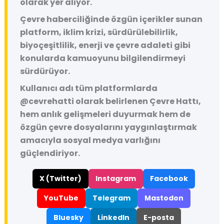
olarak yer alıyor.
Çevre haberciliğinde özgün içerikler sunan
platform, iklim krizi, sürdürülebilirlik,
biyoçeşitlilik, enerji ve çevre adaleti gibi
konularda kamuoyunu bilgilendirmeyi
sürdürüyor.
Kullanıcı adı tüm platformlarda
@cevrehatti
olarak belirlenen Çevre Hattı,
hem anlık gelişmeleri duyurmak hem de
özgün çevre dosyalarını yaygınlaştırmak
amacıyla sosyal medya varlığını
güçlendiriyor.
X (Twitter)
Instagram
Facebook
YouTube
Telegram
Mastodon
Bluesky
LinkedIn
E-posta