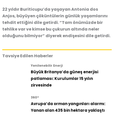
22 yıldır Buriticupu’da yaşayan Antonia dos
Anjos
,
büyüyen çöküntülerin günlük yaşamlarını
tehdit ettiğini
dile getirdi.
“Tam önümüzde bir
tehlike var ve kimse bu çukurun altında neler
olduğunu bilmiyor”
diyerek
endişesini dile getirdi
.
Tavsiye Edilen Haberler
Yenilenebilir Enerji
Büyük Britanya’da güneş enerjisi
patlaması: Kurulumlar 15 yılın
zirvesinde
360°
Avrupa’da orman yangınları alarmı:
Yanan alan 435 bin hektara yaklaştı