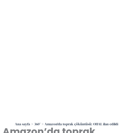
İçeriğe
atla
Ana sayfa
360°
Amazon’da toprak çöküntüsü: OHAL ilan edildi
Amazon’da toprak