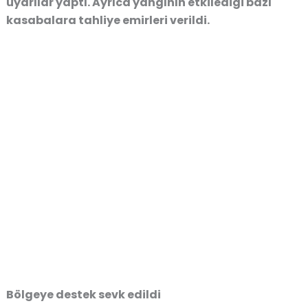
uyarılar yaptı. Ayrıca yangının etkilediği bazı
kasabalara tahliye emirleri verildi.
Bölgeye destek sevk edildi