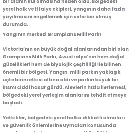
bir alanın kül olmasına
neden oldu. Bölgedeki
yerel halk ve itfaiye ekipleri, yangının daha fazla
yayılmasını engellemek için seferber olmuş
durumda.
Yangının merkezi Grampians Milli Parkı
Victoria’nın en büyük doğal alanlarından biri olan
Grampians Milli Parkı
, Avustralya’nın hem doğal
güzellikleri hem de biyolojik çeşitliliği ile bilinen
önemli bir bölgesi. Yangın, milli parkın yaklaşık
üçte birini etkisi altına aldı
ve parkın büyük bir
kısmı ciddi hasar gördü. Alevlerin hızla ilerlemesi,
bölgedeki yerel yerleşim alanlarını tehdit etmeye
başladı.
Yetkililer, bölgedeki yerel halka
dikkatli olmaları
ve güvenlik önlemlerine uymaları
konusunda