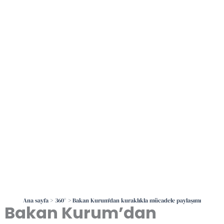
İçeriğe
atla
Ana sayfa
360°
Bakan Kurum’dan kuraklıkla mücadele paylaşımı
Bakan Kurum’dan