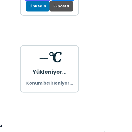
LinkedIn
E-posta
--°C
Yükleniyor...
Konum belirleniyor...
a