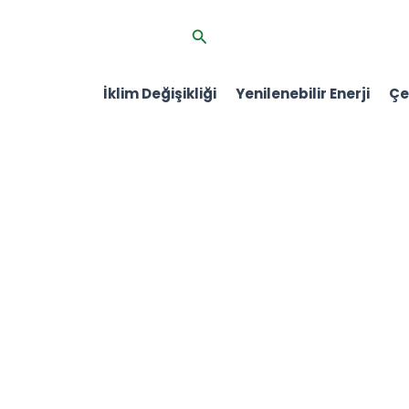
İçeriğe
Arama
atla
İklim Değişikliği
Yenilenebilir Enerji
Çev