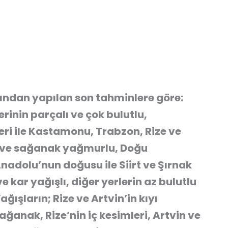
ından yapılan son tahminlere göre:
rinin parçalı ve çok bulutlu,
ri ile Kastamonu, Trabzon, Rize ve
r ve sağanak yağmurlu, Doğu
Anadolu’nun doğusu ile Siirt ve Şırnak
e kar yağışlı, diğer yerlerin az bulutlu
ğışların; Rize ve Artvin’in kıyı
ğanak, Rize’nin iç kesimleri, Artvin ve