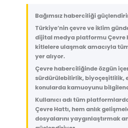
Bağımsız haberciliği güçlendiri
Türkiye’nin çevre ve iklim gün
dijital medya platformu
Çevre 
kitlelere ulaşmak amacıyla tüm
yer alıyor.
Çevre haberciliğinde özgün içeri
sürdürülebilirlik, biyoçeşitlilik,
konularda kamuoyunu bilgilend
Kullanıcı adı tüm platformlard
Çevre Hattı, hem anlık gelişme
dosyalarını yaygınlaştırmak a
güçlendiriyor.