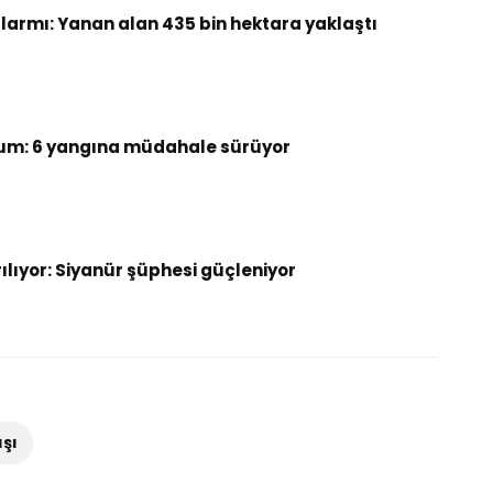
armı: Yanan alan 435 bin hektara yaklaştı
um: 6 yangına müdahale sürüyor
rılıyor: Siyanür şüphesi güçleniyor
ışı