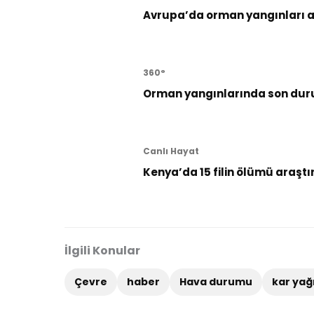
Avrupa’da orman yangınları al
360°
Orman yangınlarında son dur
Canlı Hayat
Kenya’da 15 filin ölümü araştı
İlgili Konular
Çevre
haber
Hava durumu
kar yağ