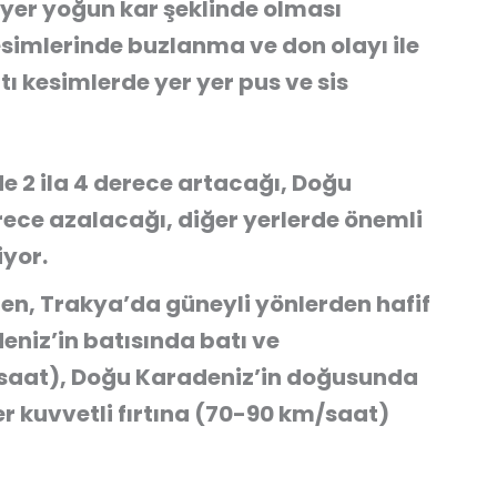
 yer yoğun kar şeklinde olması
esimlerinde buzlanma ve don olayı ile
ı kesimlerde yer yer pus ve sis
de 2 ila 4 derece artacağı, Doğu
ece azalacağı, diğer yerlerde önemli
iyor.
den, Trakya’da güneyli yönlerden hafif
eniz’in batısında batı ve
saat), Doğu Karadeniz’in doğusunda
er kuvvetli fırtına (70-90 km/saat)