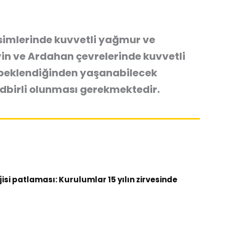
kesimlerinde kuvvetli yağmur ve
tvin ve Ardahan çevrelerinde kuvvetli
ı beklendiğinden yaşanabilecek
edbirli olunması gerekmektedir.
si patlaması: Kurulumlar 15 yılın zirvesinde