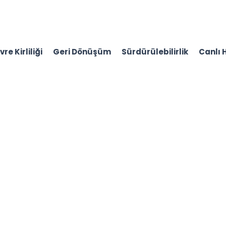
re Kirliliği
Geri Dönüşüm
Sürdürülebilirlik
Canlı 