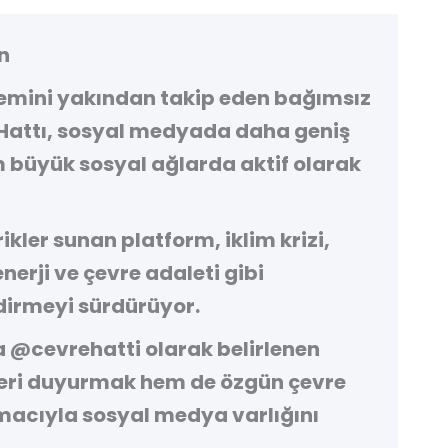
n
demini yakından takip eden bağımsız
Hattı
, sosyal medyada daha geniş
 büyük sosyal ağlarda aktif olarak
kler sunan platform, iklim krizi,
 enerji ve çevre adaleti gibi
irmeyi sürdürüyor.
a
@cevrehatti
olarak belirlenen
leri duyurmak hem de özgün çevre
macıyla sosyal medya varlığını