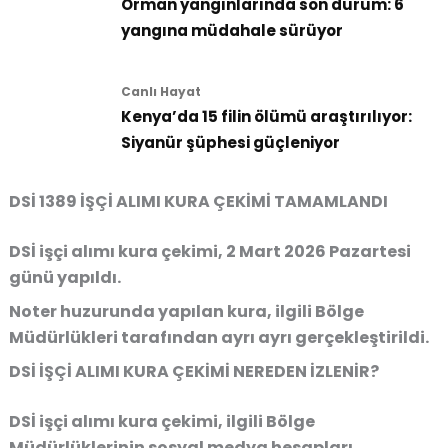
Orman yangınlarında son durum: 6
yangına müdahale sürüyor
Canlı Hayat
Kenya’da 15 filin ölümü araştırılıyor:
Siyanür şüphesi güçleniyor
DSİ 1389 İŞÇİ ALIMI KURA ÇEKİMİ TAMAMLANDI
DSİ işçi alımı kura çekimi, 2 Mart 2026 Pazartesi
günü yapıldı.
Noter huzurunda yapılan kura, ilgili Bölge
Müdürlükleri tarafından ayrı ayrı gerçekleştirildi.
DSİ İŞÇİ ALIMI KURA ÇEKİMİ NEREDEN İZLENİR?
DSİ işçi alımı kura çekimi, ilgili Bölge
Müdürlüklerinin sosyal medya hesapları