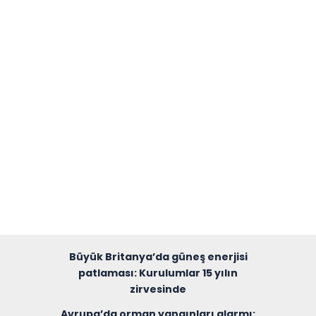
Büyük Britanya’da güneş enerjisi
patlaması: Kurulumlar 15 yılın
zirvesinde
Avrupa’da orman yangınları alarmı: