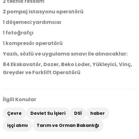
2 teknik ressam
2 pompaj istasyonu operatörü
1 döşemeci yardımcısı
1 fotoğrafçı
1 kompresör operatörü
Yazılı, sözlü ve uygulama sınavı ile alınacaklar:
84 Ekskavatör, Dozer, Beko Loder, Yükleyici, Vinç,
Greyder ve Forklift Operatörü
İlgili Konular
Çevre
Devlet Su İşleri
DSİ
haber
işçi alımı
Tarım ve Orman Bakanlığı