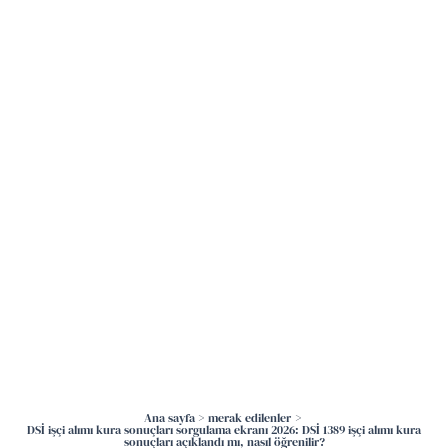
İçeriğe
atla
Ana sayfa
merak edilenler
DSİ işçi alımı kura sonuçları sorgulama ekranı 2026: DSİ 1389 işçi alımı kura
sonuçları açıklandı mı, nasıl öğrenilir?