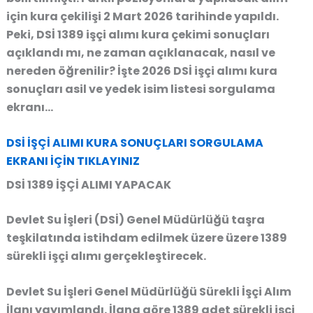
için kura çekilişi 2 Mart 2026 tarihinde yapıldı.
Peki, DSİ 1389 işçi alımı kura çekimi sonuçları
açıklandı mı, ne zaman açıklanacak, nasıl ve
nereden öğrenilir? İşte 2026 DSİ işçi alımı kura
sonuçları asil ve yedek isim listesi sorgulama
ekranı…
DSİ İŞÇİ ALIMI KURA SONUÇLARI SORGULAMA
EKRANI İÇİN TIKLAYINIZ
DSİ 1389 İŞÇİ ALIMI YAPACAK
Devlet Su İşleri (DSİ) Genel Müdürlüğü taşra
teşkilatında istihdam edilmek üzere üzere 1389
sürekli işçi alımı gerçekleştirecek.
Devlet Su İşleri Genel Müdürlüğü Sürekli İşçi Alım
İlanı yayımlandı. İlana göre 1389 adet sürekli işçi