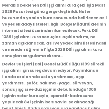
Merakla beklenen DSİ işçi alımı kura çekilişi 2 Mart
2026 Pazartesi günü gerçekleştirildi. Noter
huzurunda yapılan kura sonucunda belirlenen asil
ve yedek aday listeleri, ilgili Bölge Müdürlüklerinin
internet sitesi üzerinden ilan edilecek. Peki, DSİ
1389 işçi alımı kura sonuçları açıklandı mı, ne
zaman açıklanacak, asil ve yedek isim listesi nasıl
ve nereden öğrenilir? İşte 2026 DSİ işçi alımı kura
sonuçları sorgulama ekranı…
Devlet Su İşleri (DSİ) Genel Müdürlüğü 1389 sürekli
işçi alımı için süreç devam ediyor. Yayımlanan
ilanda aralarında usta yardımcısı, aşçı
yardımcısı, şoför, bakımcı-yağcı, sürveyan,
sondaj işçisi ve düz işçinin de bulunduğu 1305
işçinin noter kurasıyla; operatör kadrosuna
yapılacak 84 işçinin ise sınavla işe alınacağı
belirtilmişti. Farklı pozisyonlara yapılacak alım