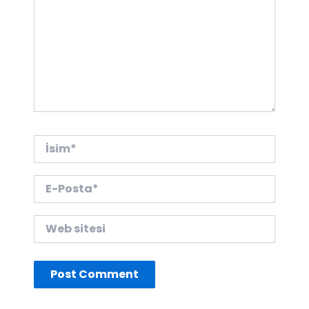
İsim*
E-
Posta*
Web
sitesi