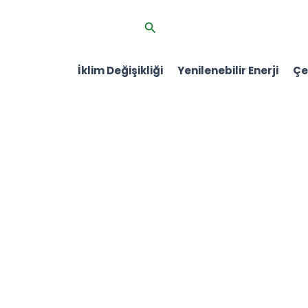
İçeriğe
Arama
atla
İklim Değişikliği
Yenilenebilir Enerji
Çev