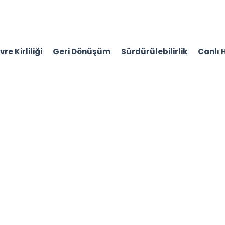
re Kirliliği
Geri Dönüşüm
Sürdürülebilirlik
Canlı 