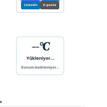
LinkedIn
E-posta
--°C
Yükleniyor...
Konum belirleniyor...
a