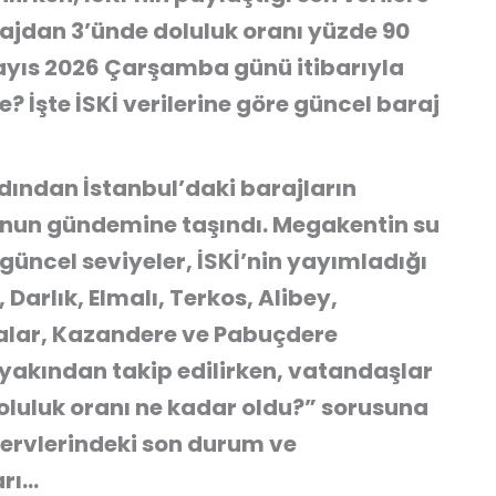
rajdan 3’ünde doluluk oranı yüzde 90
 Mayıs 2026 Çarşamba günü itibarıyla
? İşte İSKİ verilerine göre güncel baraj
dından İstanbul’daki barajların
nun gündemine taşındı. Megakentin su
güncel seviyeler, İSKİ’nin yayımladığı
 Darlık, Elmalı, Terkos, Alibey,
alar, Kazandere ve Pabuçdere
 yakından takip edilirken, vatandaşlar
oluluk oranı ne kadar oldu?” sorusuna
ezervlerindeki son durum ve
arı…