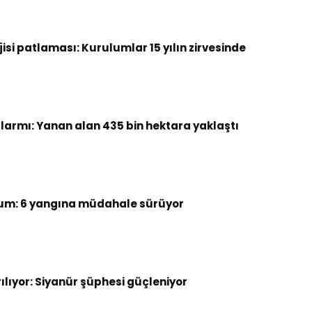
si patlaması: Kurulumlar 15 yılın zirvesinde
armı: Yanan alan 435 bin hektara yaklaştı
um: 6 yangına müdahale sürüyor
rılıyor: Siyanür şüphesi güçleniyor