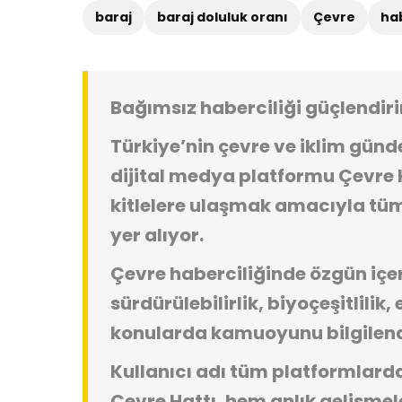
baraj
baraj doluluk oranı
Çevre
ha
Bağımsız haberciliği güçlendiri
Türkiye’nin çevre ve iklim gün
dijital medya platformu
Çevre 
kitlelere ulaşmak amacıyla tüm
yer alıyor.
Çevre haberciliğinde özgün içeri
sürdürülebilirlik, biyoçeşitlilik,
konularda kamuoyunu bilgilend
Kullanıcı adı tüm platformlard
Çevre Hattı, hem anlık gelişme