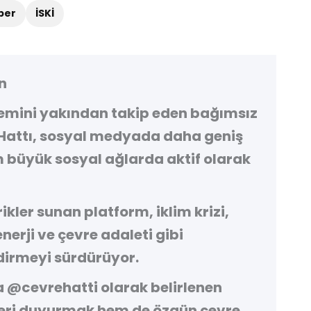
ber
İSKİ
n
demini yakından takip eden bağımsız
Hattı
, sosyal medyada daha geniş
 büyük sosyal ağlarda aktif olarak
kler sunan platform, iklim krizi,
 enerji ve çevre adaleti gibi
irmeyi sürdürüyor.
a
@cevrehatti
olarak belirlenen
leri duyurmak hem de özgün çevre