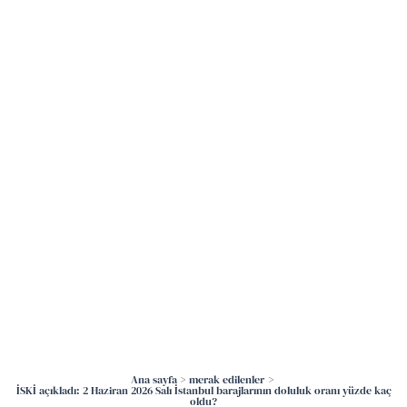
İçeriğe
atla
Ana sayfa
merak edilenler
İSKİ açıkladı: 2 Haziran 2026 Salı İstanbul barajlarının doluluk oranı yüzde kaç
oldu?