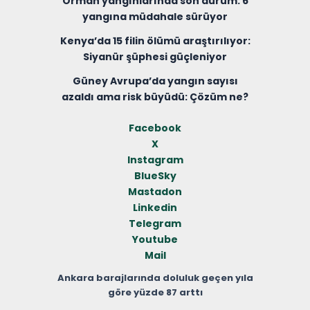
Orman yangınlarında son durum: 6
yangına müdahale sürüyor
Kenya’da 15 filin ölümü araştırılıyor:
Siyanür şüphesi güçleniyor
Güney Avrupa’da yangın sayısı
azaldı ama risk büyüdü: Çözüm ne?
Facebook
X
Instagram
BlueSky
Mastadon
Linkedin
Telegram
Youtube
Mail
Ankara barajlarında doluluk geçen yıla
göre yüzde 87 arttı