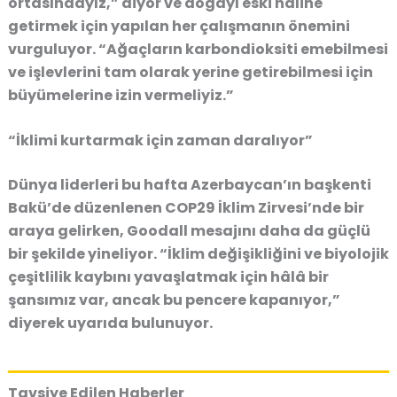
ortasındayız,” diyor ve doğayı eski haline
getirmek için yapılan her çalışmanın önemini
vurguluyor. “Ağaçların karbondioksiti emebilmesi
ve işlevlerini tam olarak yerine getirebilmesi için
büyümelerine izin vermeliyiz.”
“İklimi kurtarmak için zaman daralıyor”
Dünya liderleri bu hafta Azerbaycan’ın başkenti
Bakü’de düzenlenen COP29 İklim Zirvesi’nde bir
araya gelirken, Goodall mesajını daha da güçlü
bir şekilde yineliyor. “İklim değişikliğini ve biyolojik
çeşitlilik kaybını yavaşlatmak için hâlâ bir
şansımız var, ancak bu pencere kapanıyor,”
diyerek uyarıda bulunuyor.
Tavsiye Edilen Haberler