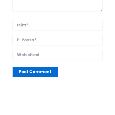
İsim*
E-
Posta*
Web
sitesi