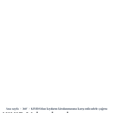
İçeriğe
atla
Ana sayfa
360°
KIYIDA’dan kıyıların kiralanmasına karşı mücadele çağrısı