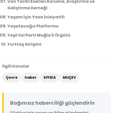
Van Tarihi Eserleri Koruma, Araştırma ve
Geliştirme Derneği
Yaşam İçin Yasa İnisiyatifi
Yaşatacağız Platformu
Yeşil Sol Parti Muğla İl Örgütü
Yurttaş Girişimi
İlgili Konular
Çevre
haber
KIYIDA
MUÇEV
Bağımsız haberciliği güçlendirin
Türkiye’nin çevre ve iklim gündemini