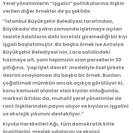
Yerel yönetimlerin “işgalci” politikalarına ilişkin
verilen diğer örnekler de şu şekilde:
“İstanbul Büyükşehir Belediyesi tarafından,
Büyükada‘da yakın zamanda işletmeye açılan
tesiste Adalıların dahi ücretsiz giremediği bir kıyı
işgali başlatılmıştır. Bir başka örnek ise Antalya
Büyükşehir Belediyesi’nin, Lara sahilindeki
hazineye ait, yani hepimizin olan parsellerin 30
yıllığına, ‘yap işlet devret’ modeliyle özel şirkete
devrini onaylaması da başka bir örnek. Bunları
çoğaltmak mümkün ancak açıkça görülüyor ki,
konu kamusal alanlar olan kıyılar olduğunda,
merkezi iktidar da, muhalif yerel yönetimler de
rant ilişkilerinden payını alıyor ve kıyıların işgalini
ve ekolojik yıkımını destekliyor.”
Kıyıda Hareketleri Ağı, tüm demokratik kitle
örgütlerini, meslek odalarını ve ekoloji