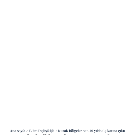
İçeriğe
atla
Ana sayfa
İklim Değişikliği
Kurak bölgeler son 40 yılda üç katına çıktı