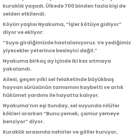
kuraklık yaşadı. Ülkede 700 binden fazla kişi de
selden etkilendi.
Köyün yaşlısı Nyakuma, “İşler kötüye gidiyor”
diyor ve ekliyor:
“Suya girdiğimizde hastalanıyoruz. Ve yediğimiz
yiyecekler yeterince besleyici değil.”
Nyakuma birkaç ay içinde iki kez sıtmaya
yakalandı.
Ailesi, geçen yılki sel felaketinde büyükbaş
hayvan sürüsünün tamamını kaybetti ve artık
hükümet yardımı ile hayatta kalıyor.
Nyakuma’nın eşi Sunday, sel suyunda nilüfer
kökleri ararken “Bunu yemek, çamur yemeye
benziyor” diyor.
Kuraklık sırasında nehirler ve göller kuruyor,