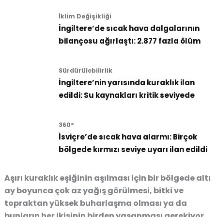
İklim Değişikliği
İngiltere’de sıcak hava dalgalarının
bilançosu ağırlaştı: 2.877 fazla ölüm
Sürdürülebilirlik
İngiltere’nin yarısında kuraklık ilan
edildi: Su kaynakları kritik seviyede
360°
İsviçre’de sıcak hava alarmı: Birçok
bölgede kırmızı seviye uyarı ilan edildi
Aşırı kuraklık eşiğinin aşılması için bir bölgede altı
ay boyunca çok az yağış görülmesi, bitki ve
topraktan yüksek buharlaşma olması ya da
bunların her ikisinin birden yaşanması gerekiyor.