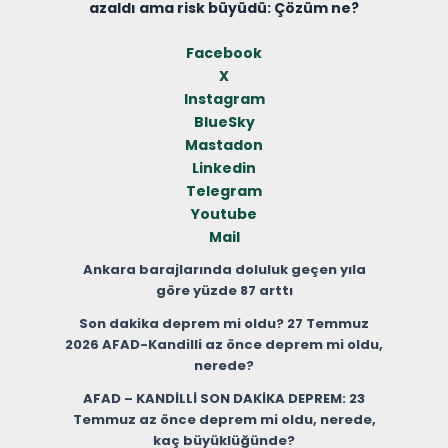
azaldı ama risk büyüdü: Çözüm ne?
Facebook
X
Instagram
BlueSky
Mastadon
Linkedin
Telegram
Youtube
Mail
Ankara barajlarında doluluk geçen yıla
göre yüzde 87 arttı
Son dakika deprem mi oldu? 27 Temmuz
2026 AFAD-Kandilli az önce deprem mi oldu,
nerede?
AFAD – KANDİLLİ SON DAKİKA DEPREM: 23
Temmuz az önce deprem mi oldu, nerede,
kaç büyüklüğünde?