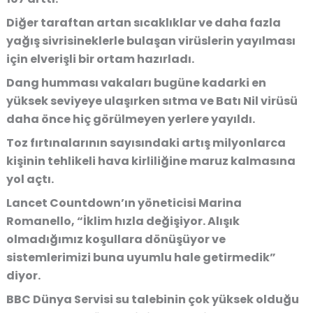
Diğer taraftan artan sıcaklıklar ve daha fazla
yağış sivrisineklerle bulaşan virüslerin yayılması
için elverişli bir ortam hazırladı.
Dang humması vakaları bugüne kadarki en
yüksek seviyeye ulaşırken sıtma ve Batı Nil virüsü
daha önce hiç görülmeyen yerlere yayıldı.
Toz fırtınalarının sayısındaki artış milyonlarca
kişinin tehlikeli hava kirliliğine maruz kalmasına
yol açtı.
Lancet Countdown’ın yöneticisi Marina
Romanello, “İklim hızla değişiyor. Alışık
olmadığımız koşullara dönüşüyor ve
sistemlerimizi buna uyumlu hale getirmedik”
diyor.
BBC Dünya Servisi su talebinin çok yüksek olduğu