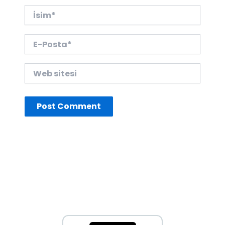
İsim*
E-
Posta*
Web
sitesi