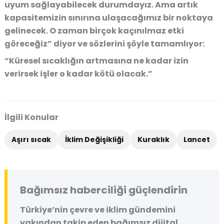
uyum sağlayabilecek durumdayız. Ama artık
kapasitemizin sınırına ulaşacağımız bir noktaya
gelinecek. O zaman birçok kaçınılmaz etki
göreceğiz” diyor ve sözlerini şöyle tamamlıyor:
“Küresel sıcaklığın artmasına ne kadar izin
verirsek işler o kadar kötü olacak.”
İlgili Konular
Aşırı sıcak
İklim Değişikliği
Kuraklık
Lancet
Bağımsız haberciliği güçlendirin
Türkiye’nin çevre ve iklim gündemini
yakından takip eden bağımsız dijital