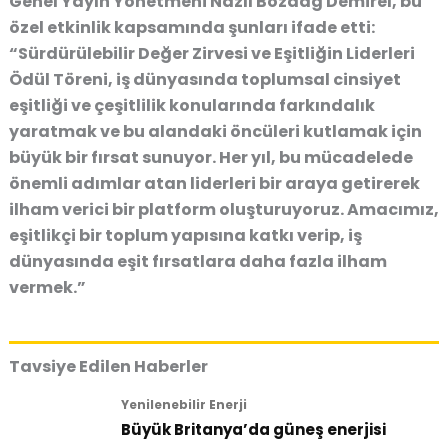
Genel Yayın Yönetmeni Nazlı Bozdağ Demirel, bu
özel etkinlik kapsamında şunları ifade etti:
“Sürdürülebilir Değer Zirvesi ve Eşitliğin Liderleri
Ödül Töreni, iş dünyasında toplumsal cinsiyet
eşitliği ve çeşitlilik konularında farkındalık
yaratmak ve bu alandaki öncüleri kutlamak için
büyük bir fırsat sunuyor. Her yıl, bu mücadelede
önemli adımlar atan liderleri bir araya getirerek
ilham verici bir platform oluşturuyoruz. Amacımız,
eşitlikçi bir toplum yapısına katkı verip, iş
dünyasında eşit fırsatlara daha fazla ilham
vermek.”
Tavsiye Edilen Haberler
Yenilenebilir Enerji
Büyük Britanya’da güneş enerjisi