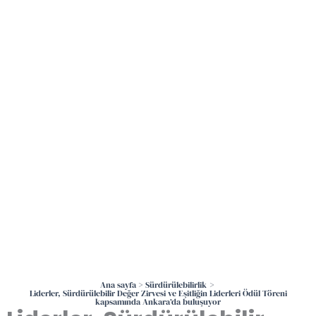
İçeriğe
atla
Ana sayfa
Sürdürülebilirlik
Liderler, Sürdürülebilir Değer Zirvesi ve Eşitliğin Liderleri Ödül Töreni
kapsamında Ankara’da buluşuyor