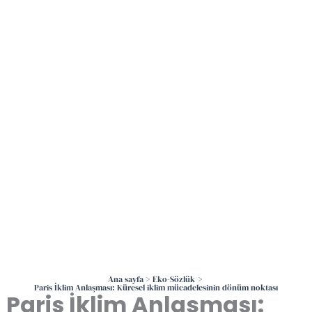
İçeriğe
atla
Ana sayfa
Eko-Sözlük
Paris İklim Anlaşması: Küresel iklim mücadelesinin dönüm noktası
Paris İklim Anlaşması: