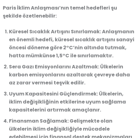
Paris İklim Anlaşması’nın temel hedefleri şu
şekilde özetlenebilir:
Küresel Sıcaklık Artışını Sınırlamak:
Anlaşmanın
en önemli hedefi,
küresel sıcaklık artışını sanayi
öncesi döneme göre 2°C’nin altında tutmak
,
hatta mümkünse
1,5°C ile sınırlamaktır
.
Sera Gazı Emisyonlarını Azaltmak:
Ülkelerin
karbon emisyonlarını azaltarak çevreye daha
az zarar vermesi teşvik edilir.
Uyum Kapasitesini Güçlendirmek:
Ülkelerin,
iklim değişikliğinin etkilerine uyum sağlama
kapasitelerini artırmak amaçlanır.
Finansman Sağlamak:
Gelişmekte olan
ülkelerin iklim değişikliğiyle mücadele
edebilmesi için finansal destek mekanizmaları