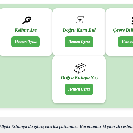
🔎
🃏
Kelime Avı
Doğru Kartı Bul
Çevre Bil
Hemen Oyna
Hemen Oyna
Hemen
📦
Doğru Kutuyu Seç
Hemen Oyna
Büyük Britanya’da güneş enerjisi patlaması: Kurulumlar 15 yılın zirvesind