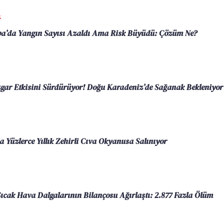
K
a’da Yangın Sayısı Azaldı Ama Risk Büyüdü: Çözüm Ne?
zgar Etkisini Sürdürüyor! Doğu Karadeniz’de Sağanak Bekleniyor
a Yüzlerce Yıllık Zehirli Cıva Okyanusa Salınıyor
 Sıcak Hava Dalgalarının Bilançosu Ağırlaştı: 2.877 Fazla Ölüm