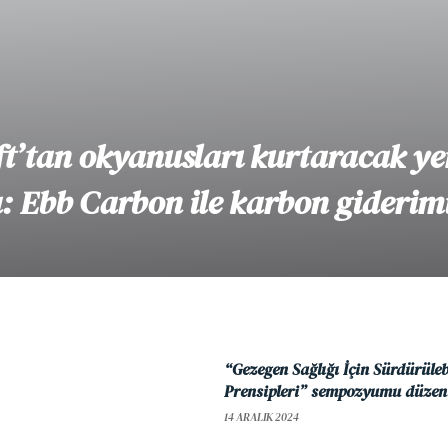
t’tan okyanusları kurtaracak yen
 Ebb Carbon ile karbon giderim
“Gezegen Sağlığı İçin Sürdürüle
Prensipleri” sempozyumu düzen
14 ARALIK 2024