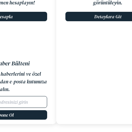
men hesaplayın!
görüntüleyin.
esapla
Detaylara Git
aber Bülteni
 haberlerini ve özel
dan e-posta kutunuza
alın.
bone Ol