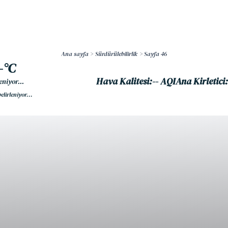
İçeriğe
atla
Ana sayfa
Sürdürülebilirlik
Sayfa 46
-°C
Hava Kalitesi:
-- AQI
Ana Kirletici:
eniyor...
lirleniyor...