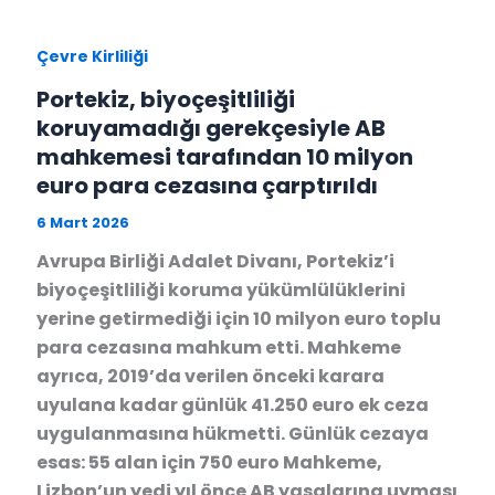
Çevre Kirliliği
Portekiz, biyoçeşitliliği
koruyamadığı gerekçesiyle AB
mahkemesi tarafından 10 milyon
euro para cezasına çarptırıldı
6 Mart 2026
Avrupa Birliği Adalet Divanı, Portekiz’i
biyoçeşitliliği koruma yükümlülüklerini
yerine getirmediği için 10 milyon euro toplu
para cezasına mahkum etti. Mahkeme
ayrıca, 2019’da verilen önceki karara
uyulana kadar günlük 41.250 euro ek ceza
uygulanmasına hükmetti. Günlük cezaya
esas: 55 alan için 750 euro Mahkeme,
Lizbon’un yedi yıl önce AB yasalarına uyması