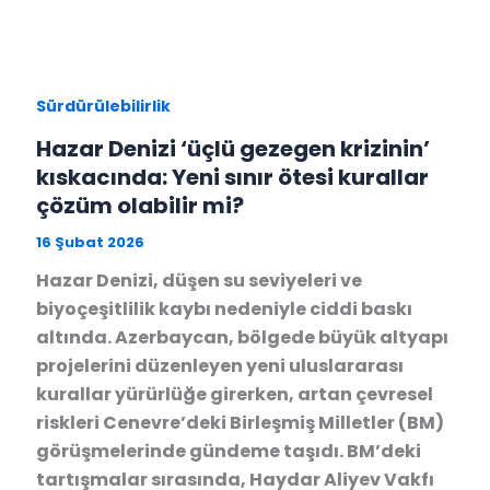
Sürdürülebilirlik
Hazar Denizi ‘üçlü gezegen krizinin’
kıskacında: Yeni sınır ötesi kurallar
çözüm olabilir mi?
16 Şubat 2026
Hazar Denizi, düşen su seviyeleri ve
biyoçeşitlilik kaybı nedeniyle ciddi baskı
altında. Azerbaycan, bölgede büyük altyapı
projelerini düzenleyen yeni uluslararası
kurallar yürürlüğe girerken, artan çevresel
riskleri Cenevre’deki Birleşmiş Milletler (BM)
görüşmelerinde gündeme taşıdı. BM’deki
tartışmalar sırasında, Haydar Aliyev Vakfı