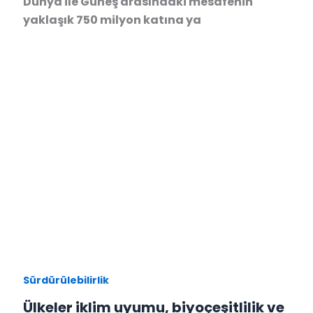
Dünya ile Güneş arasındaki mesafenin
yaklaşık 750 milyon katına ya
Sürdürülebilirlik
Ülkeler iklim uyumu, biyoçeşitlilik ve