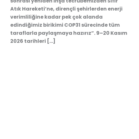
sonrası yeniden inşa tecrübemizden Sıfır
Atık Hareketi’ne, dirençli şehirlerden enerji
verimliliğine kadar pek çok alanda
edindiğimiz birikimi COP31 sürecinde tüm
taraflarla paylaşmaya hazırız”. 9–20 Kasım
2026 tarihleri […]