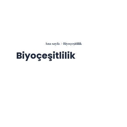
İçeriğe
atla
Ana sayfa
Biyoçeşitlilik
Biyoçeşitlilik