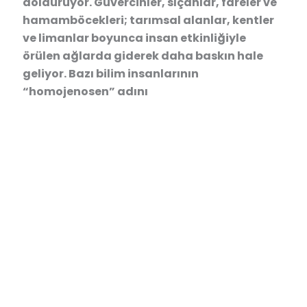
dolduruyor. Güvercinler, sıçanlar, fareler ve
hamamböcekleri; tarımsal alanlar, kentler
ve limanlar boyunca insan etkinliğiyle
örülen ağlarda giderek daha baskın hale
geliyor. Bazı bilim insanlarının
“homojenosen” adını