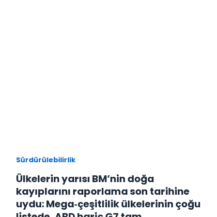
Sürdürülebilirlik
Ülkelerin yarısı BM’nin doğa
kayıplarını raporlama son tarihine
uydu: Mega‑çeşitlilik ülkelerinin çoğu
listede, ABD hariç G7 tam