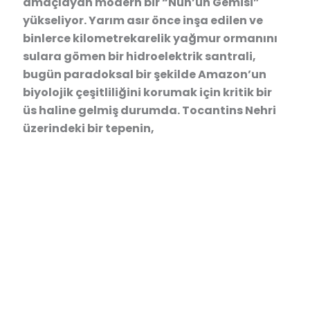
amaçlayan modern bir “Nuh’un Gemisi”
yükseliyor. Yarım asır önce inşa edilen ve
binlerce kilometrekarelik yağmur ormanını
sulara gömen bir hidroelektrik santrali,
bugün paradoksal bir şekilde Amazon’un
biyolojik çeşitliliğini korumak için kritik bir
üs haline gelmiş durumda. Tocantins Nehri
üzerindeki bir tepenin,