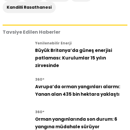
Kandilli Rasathanesi
Tavsiye Edilen Haberler
Yenilenebilir Enerji
Büyük Britanya’da güneş enerjisi
patlaması: Kurulumlar 15 yılın
zirvesinde
360°
Avrupa’da orman yangınları alarmı:
Yanan alan 435 bin hektara yaklaştı
360°
Orman yangınlarında son durum: 6
yangına müdahale sürüyor