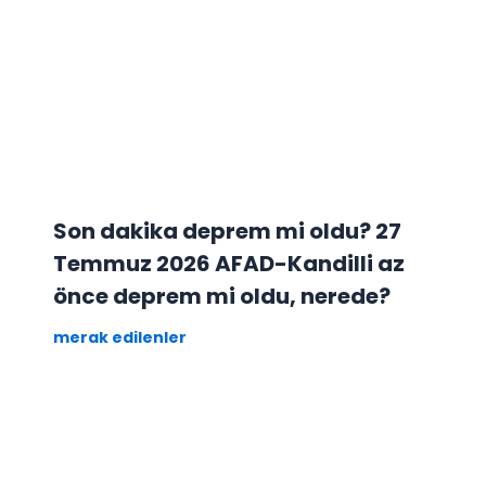
Son dakika deprem mi oldu? 27
Temmuz 2026 AFAD-Kandilli az
önce deprem mi oldu, nerede?
merak edilenler