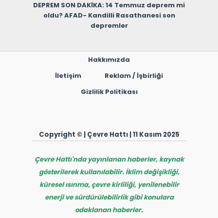
DEPREM SON DAKİKA: 14 Temmuz deprem mi
oldu? AFAD- Kandilli Rasathanesi son
depremler
Hakkımızda
İletişim
Reklam / İşbirliği
Gizlilik Politikası
Copyright © | Çevre Hattı | 11 Kasım 2025
Çevre Hattı'nda yayınlanan haberler, kaynak
gösterilerek kullanılabilir. İklim değişikliği,
küresel ısınma, çevre kirliliği, yenilenebilir
enerji ve sürdürülebilirlik gibi konulara
odaklanan haberler.