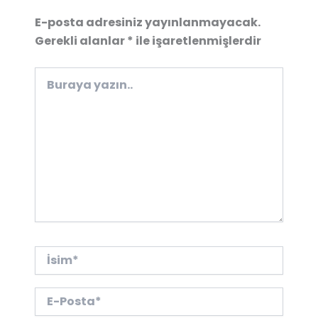
E-posta adresiniz yayınlanmayacak.
Gerekli alanlar
*
ile işaretlenmişlerdir
Buraya
yazın..
İsim*
E-
Posta*