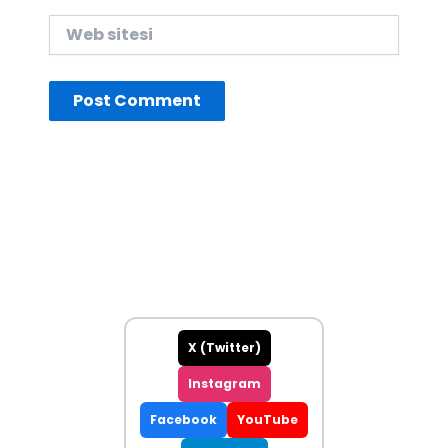
Web
sitesi
X (Twitter)
Instagram
Facebook
YouTube