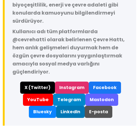
biyoçeşitlilik, enerji ve çevre adaleti gibi
konularda kamuoyunu bilgilendirmeyi
sürdürüyor.
Kullanıcı adı tüm platformlarda
@cevrehatti
olarak belirlenen Çevre Hattı,
hem anlık gelişmeleri duyurmak hem de
özgün çevre dosyalarını yaygınlaştırmak
amacıyla sosyal medya varlığını
güçlendiriyor.
X (Twitter)
Instagram
Facebook
YouTube
Telegram
Mastodon
Bluesky
LinkedIn
E-posta