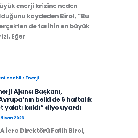
üyük enerji krizine neden
lduğunu kaydeden Birol, “Bu
erçekten de tarihin en büyük
rizi. Eğer
nilenebilir Enerji
nerji Ajansı Başkanı,
Avrupa’nın belki de 6 haftalık
et yakıtı kaldı” diye uyardı
 Nisan 2026
EA İcra Direktörü Fatih Birol,