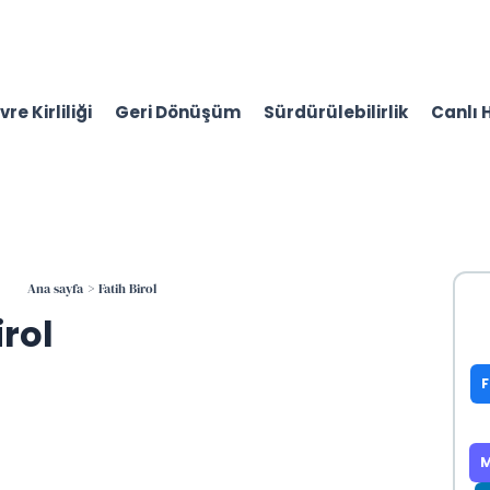
re Kirliliği
Geri Dönüşüm
Sürdürülebilirlik
Canlı 
Ana sayfa
Fatih Birol
irol
M