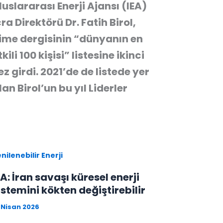
luslararası Enerji Ajansı (IEA)
cra Direktörü Dr. Fatih Birol,
ime dergisinin “dünyanın en
tkili 100 kişisi” listesine ikinci
ez girdi. 2021’de de listede yer
lan Birol’un bu yıl Liderler
nilenebilir Enerji
EA: İran savaşı küresel enerji
istemini kökten değiştirebilir
 Nisan 2026