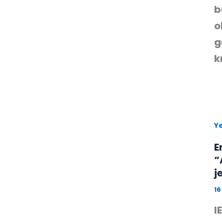
b
o
g
k
Ye
E
“
j
16
I