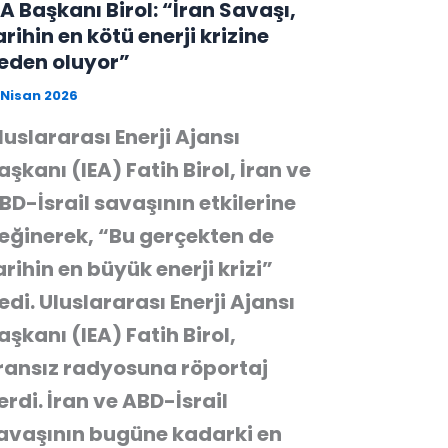
EA Başkanı Birol: “İran Savaşı,
arihin en kötü enerji krizine
eden oluyor”
 Nisan 2026
luslararası Enerji Ajansı
aşkanı (IEA) Fatih Birol, İran ve
BD-İsrail savaşının etkilerine
eğinerek, “Bu gerçekten de
arihin en büyük enerji krizi”
edi. Uluslararası Enerji Ajansı
aşkanı (IEA) Fatih Birol,
ransız radyosuna röportaj
erdi. İran ve ABD-İsrail
avaşının bugüne kadarki en