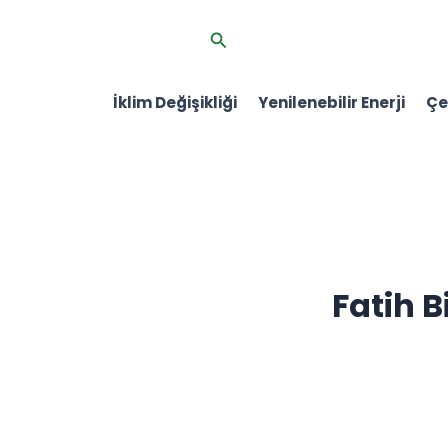
İçeriğe
Arama
atla
İklim Değişikliği
Yenilenebilir Enerji
Çev
Fatih B