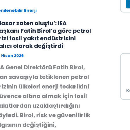
nilenebilir Enerji
Hasar zaten oluştu’: IEA
aşkanı Fatih Birol’a göre petrol
rizi fosil yakıt endüstrisini
alıcı olarak değiştirdi
 Nisan 2026
EA Genel Direktörü Fatih Birol,
ran savaşıyla tetiklenen petrol
rizinin ülkeleri enerji tedarikini
K
üvence altına almak için fosil
akıtlardan uzaklaştırdığını
öyledi. Birol, risk ve güvenilirlik
lgısının değiştiğini,