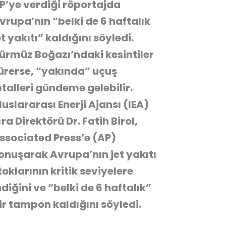
P’ye verdiği röportajda
vrupa’nın “belki de 6 haftalık
et yakıtı” kaldığını söyledi.
ürmüz Boğazı’ndaki kesintiler
ürerse, “yakında” uçuş
ptalleri gündeme gelebilir.
luslararası Enerji Ajansı (IEA)
cra Direktörü Dr. Fatih Birol,
ssociated Press’e (AP)
onuşarak Avrupa’nın jet yakıtı
toklarının kritik seviyelere
ndiğini ve “belki de 6 haftalık”
ir tampon kaldığını söyledi.