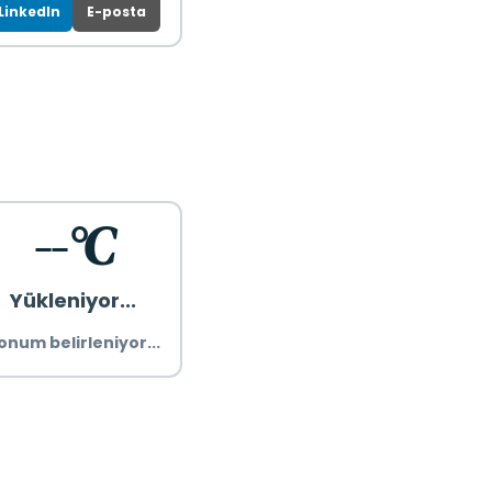
LinkedIn
E-posta
--°C
Yükleniyor...
onum belirleniyor...