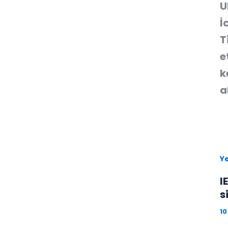
U
İ
T
e
k
a
Ye
I
s
10