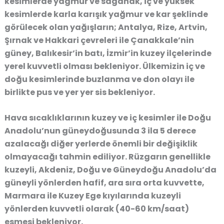
kesimlerde yağmur ve sağanak, iç ve yüksek
kesimlerde karla karışık yağmur ve kar şeklinde
görülecek olan yağışların; Antalya, Rize, Artvin,
Şırnak ve Hakkari çevreleri ile Çanakkale’nin
güney, Balıkesir’in batı, İzmir’in kuzey ilçelerinde
yerel kuvvetli olması bekleniyor. Ülkemizin iç ve
doğu kesimlerinde buzlanma ve don olayı ile
birlikte pus ve yer yer sis bekleniyor.
Hava sıcaklıklarının kuzey ve iç kesimler ile Doğu
Anadolu’nun güneydoğusunda 3 ila 5 derece
azalacağı diğer yerlerde önemli bir değişiklik
olmayacağı tahmin ediliyor. Rüzgarın genellikle
kuzeyli, Akdeniz, Doğu ve Güneydoğu Anadolu’da
güneyli yönlerden hafif, ara sıra orta kuvvette,
Marmara ile Kuzey Ege kıyılarında kuzeyli
yönlerden kuvvetli olarak (40-60 km/saat)
esmesi bekleniyor.