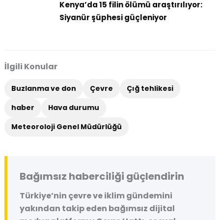
Kenya’da 15 filin ölümü araştırılıyor:
Siyanür şüphesi güçleniyor
İlgili Konular
Buzlanma ve don
Çevre
Çığ tehlikesi
haber
Hava durumu
Meteoroloji Genel Müdürlüğü
Bağımsız haberciliği güçlendirin
Türkiye’nin çevre ve iklim gündemini
yakından takip eden bağımsız dijital