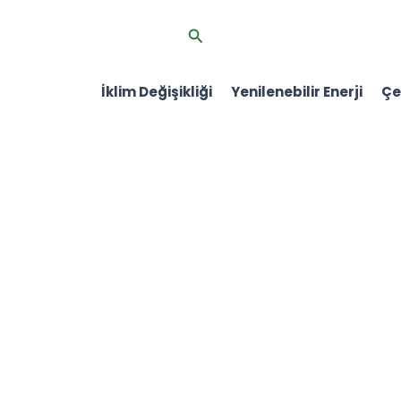
İçeriğe
Arama
atla
İklim Değişikliği
Yenilenebilir Enerji
Çev