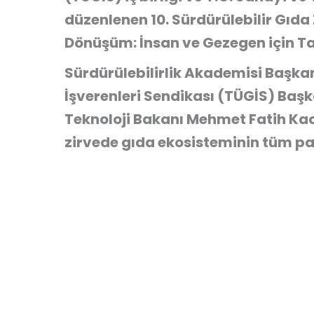
düzenlenen 10. Sürdürülebilir Gıda 
Dönüşüm: İnsan ve Gezegen için Ta
Sürdürülebilirlik Akademisi Başka
İşverenleri Sendikası (TÜGİS) Başk
Teknoloji Bakanı Mehmet Fatih Kac
zirvede gıda ekosisteminin tüm pay