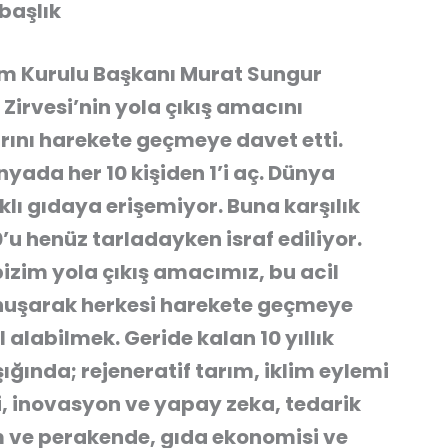
başlık
im Kurulu Başkanı Murat Sungur
irvesi’nin yola çıkış amacını
ını harekete geçmeye davet etti.
ada her 10 kişiden 1’i aç. Dünya
klı gıdaya erişemiyor. Buna karşılık
u henüz tarladayken israf ediliyor.
bizim yola çıkış amacımız, bu acil
onuşarak herkesi harekete geçmeye
alabilmek. Geride kalan 10 yıllık
ığında; rejeneratif tarım, iklim eylemi
i, inovasyon ve yapay zeka, tedarik
m ve perakende, gıda ekonomisi ve