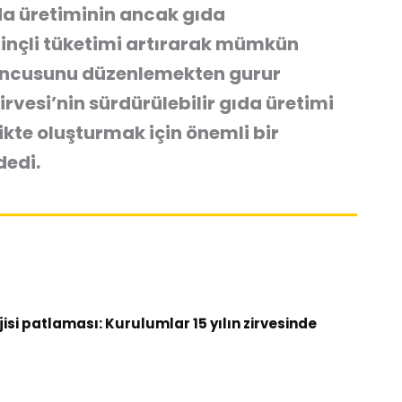
a üretiminin ancak gıda
linçli tüketimi artırarak mümkün
onuncusunu düzenlemekten gurur
vesi’nin sürdürülebilir gıda üretimi
likte oluşturmak için önemli bir
dedi.
si patlaması: Kurulumlar 15 yılın zirvesinde