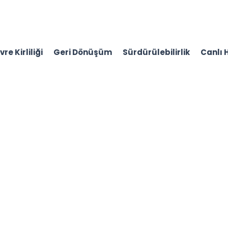
re Kirliliği
Geri Dönüşüm
Sürdürülebilirlik
Canlı 