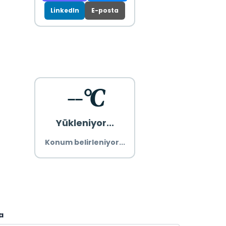
LinkedIn
E-posta
--°C
Yükleniyor...
Konum belirleniyor...
a