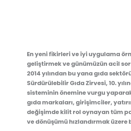
En yeni fikirleri ve iyi uygulama ör
geliştirmek ve günümüzün acil sor
2014 yılından bu yana gıda sektörü
Sürdürülebilir Gıda Zirvesi, 10. yıl
sisteminin önemine vurgu yaparak
gıda markaları, girişimciler, yatır
değişimde kilit rol oynayan tüm p
ve dönüşümü hızlandırmak üzere bi