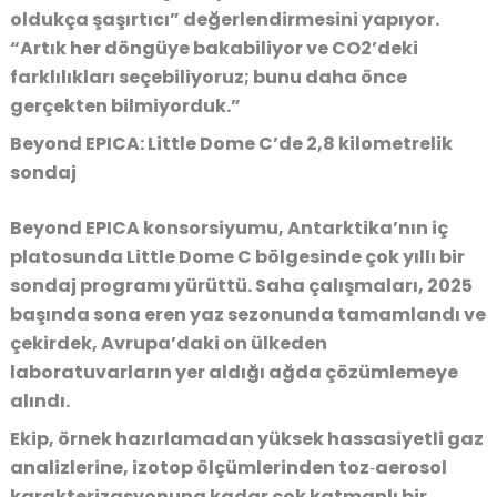
oldukça şaşırtıcı” değerlendirmesini yapıyor.
“Artık her döngüye bakabiliyor ve CO2’deki
farklılıkları seçebiliyoruz; bunu daha önce
gerçekten bilmiyorduk.”
Beyond EPICA: Little Dome C’de 2,8 kilometrelik
sondaj
Beyond EPICA konsorsiyumu, Antarktika’nın iç
platosunda Little Dome C bölgesinde çok yıllı bir
sondaj programı yürüttü. Saha çalışmaları, 2025
başında sona eren yaz sezonunda tamamlandı ve
çekirdek, Avrupa’daki on ülkeden
laboratuvarların yer aldığı ağda çözümlemeye
alındı.
Ekip, örnek hazırlamadan yüksek hassasiyetli gaz
analizlerine, izotop ölçümlerinden toz‑aerosol
karakterizasyonuna kadar çok katmanlı bir