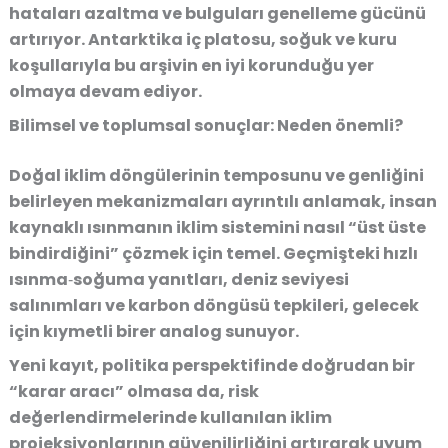
hataları azaltma ve bulguları genelleme gücünü
artırıyor. Antarktika iç platosu, soğuk ve kuru
koşullarıyla bu arşivin en iyi korunduğu yer
olmaya devam ediyor.
Bilimsel ve toplumsal sonuçlar: Neden önemli?
Doğal iklim döngülerinin temposunu ve genliğini
belirleyen mekanizmaları ayrıntılı anlamak, insan
kaynaklı ısınmanın iklim sistemini nasıl “üst üste
bindirdiğini” çözmek için temel. Geçmişteki hızlı
ısınma‑soğuma yanıtları, deniz seviyesi
salınımları ve karbon döngüsü tepkileri, gelecek
için kıymetli birer analog sunuyor.
Yeni kayıt, politika perspektifinde doğrudan bir
“karar aracı” olmasa da, risk
değerlendirmelerinde kullanılan iklim
projeksiyonlarının güvenilirliğini artırarak uyum