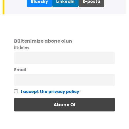
Bluesky
LinkedIn
E-posta
Bültenimize abone olun
İlk İsim
Email
I accept the privacy policy