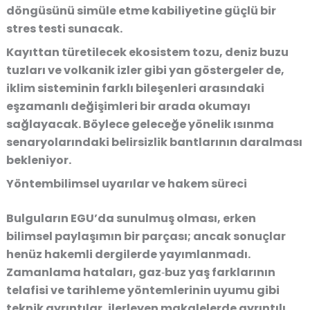
döngüsünü simüle etme kabiliyetine güçlü bir
stres testi sunacak.
Kayıttan türetilecek ekosistem tozu, deniz buzu
tuzları ve volkanik izler gibi yan göstergeler de,
iklim sisteminin farklı bileşenleri arasındaki
eşzamanlı değişimleri bir arada okumayı
sağlayacak. Böylece geleceğe yönelik ısınma
senaryolarındaki belirsizlik bantlarının daralması
bekleniyor.
Yöntembilimsel uyarılar ve hakem süreci
Bulguların EGU’da sunulmuş olması, erken
bilimsel paylaşımın bir parçası; ancak sonuçlar
henüz hakemli dergilerde yayımlanmadı.
Zamanlama hataları, gaz‑buz yaş farklarının
telafisi ve tarihleme yöntemlerinin uyumu gibi
teknik ayrıntılar, ilerleyen makalelerde ayrıntılı