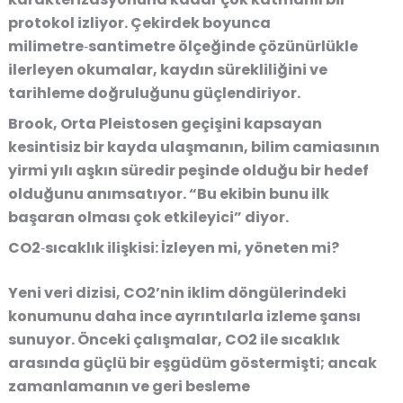
protokol izliyor. Çekirdek boyunca
milimetre‑santimetre ölçeğinde çözünürlükle
ilerleyen okumalar, kaydın sürekliliğini ve
tarihleme doğruluğunu güçlendiriyor.
Brook, Orta Pleistosen geçişini kapsayan
kesintisiz bir kayda ulaşmanın, bilim camiasının
yirmi yılı aşkın süredir peşinde olduğu bir hedef
olduğunu anımsatıyor. “Bu ekibin bunu ilk
başaran olması çok etkileyici” diyor.
CO2‑sıcaklık ilişkisi: İzleyen mi, yöneten mi?
Yeni veri dizisi, CO2’nin iklim döngülerindeki
konumunu daha ince ayrıntılarla izleme şansı
sunuyor. Önceki çalışmalar, CO2 ile sıcaklık
arasında güçlü bir eşgüdüm göstermişti; ancak
zamanlamanın ve geri besleme