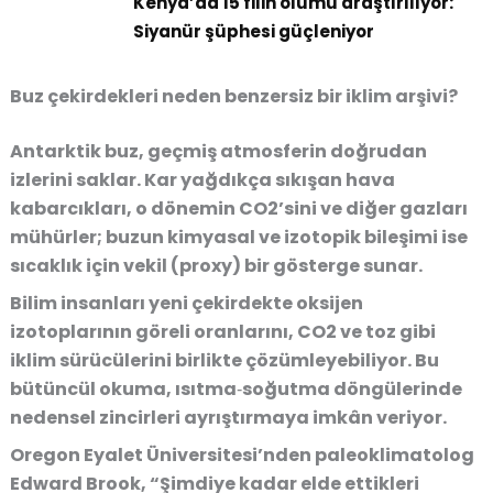
Kenya’da 15 filin ölümü araştırılıyor:
Siyanür şüphesi güçleniyor
Buz çekirdekleri neden benzersiz bir iklim arşivi?
Antarktik buz, geçmiş atmosferin doğrudan
izlerini saklar. Kar yağdıkça sıkışan hava
kabarcıkları, o dönemin CO2’sini ve diğer gazları
mühürler; buzun kimyasal ve izotopik bileşimi ise
sıcaklık için vekil (proxy) bir gösterge sunar.
Bilim insanları yeni çekirdekte oksijen
izotoplarının göreli oranlarını, CO2 ve toz gibi
iklim sürücülerini birlikte çözümleyebiliyor. Bu
bütüncül okuma, ısıtma‑soğutma döngülerinde
nedensel zincirleri ayrıştırmaya imkân veriyor.
Oregon Eyalet Üniversitesi’nden paleoklimatolog
Edward Brook, “Şimdiye kadar elde ettikleri