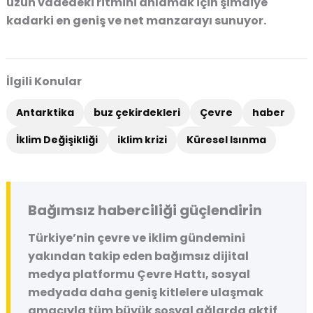
uzun vadedeki ritmini anlamak için şimdiye
kadarki en geniş ve net manzarayı sunuyor.
İlgili Konular
Antarktika
buz çekirdekleri
Çevre
haber
İklim Değişikliği
iklim krizi
Küresel Isınma
Bağımsız haberciliği güçlendirin
Türkiye’nin çevre ve iklim gündemini
yakından takip eden bağımsız dijital
medya platformu
Çevre Hattı
, sosyal
medyada daha geniş kitlelere ulaşmak
amacıyla tüm büyük sosyal ağlarda aktif