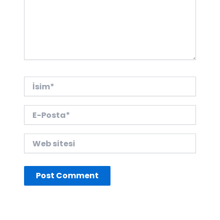
İsim*
E-
Posta*
Web
sitesi