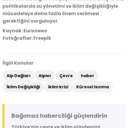
politikalarda su yönetimi ve iklim değişikliğiyle
mücadeleye daha fazla önem verilmesi
gerektiğini vurguluyor.
Kaynak: Euronews
Fotoğraflar: Freepik
İlgili Konular
Alp Dağları
Alpler
Çevre
haber
İklim Değişikliği
iklim krizi
Küresel Isınma
Bağımsız haberciliği güçlendirin
Türkiye’nin çevre ve iklim gündemini