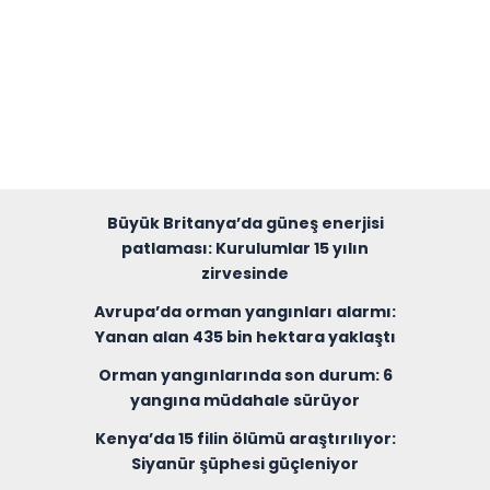
Büyük Britanya’da güneş enerjisi
patlaması: Kurulumlar 15 yılın
zirvesinde
Avrupa’da orman yangınları alarmı:
Yanan alan 435 bin hektara yaklaştı
Orman yangınlarında son durum: 6
yangına müdahale sürüyor
Kenya’da 15 filin ölümü araştırılıyor:
Siyanür şüphesi güçleniyor