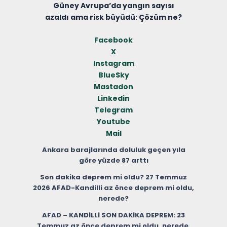
Güney Avrupa’da yangın sayısı
azaldı ama risk büyüdü: Çözüm ne?
Facebook
X
Instagram
BlueSky
Mastadon
Linkedin
Telegram
Youtube
Mail
Ankara barajlarında doluluk geçen yıla
göre yüzde 87 arttı
Son dakika deprem mi oldu? 27 Temmuz
2026 AFAD-Kandilli az önce deprem mi oldu,
nerede?
AFAD – KANDİLLİ SON DAKİKA DEPREM: 23
Temmuz az önce deprem mi oldu, nerede,