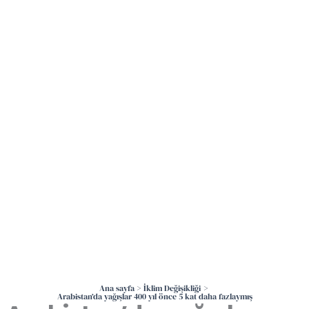
İçeriğe
atla
Ana sayfa
İklim Değişikliği
Arabistan’da yağışlar 400 yıl önce 5 kat daha fazlaymış