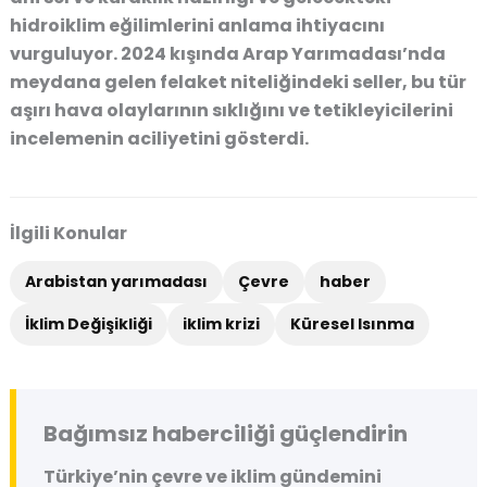
hidroiklim eğilimlerini anlama ihtiyacını
vurguluyor. 2024 kışında Arap Yarımadası’nda
meydana gelen felaket niteliğindeki seller, bu tür
aşırı hava olaylarının sıklığını ve tetikleyicilerini
incelemenin aciliyetini gösterdi.
İlgili Konular
Arabistan yarımadası
Çevre
haber
İklim Değişikliği
iklim krizi
Küresel Isınma
Bağımsız haberciliği güçlendirin
Türkiye’nin çevre ve iklim gündemini