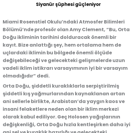
Siyanür şüphesi güçleniyor
Miami Rosenstiel Okulu’ndaki Atmosfer Bilimleri
Bölümü’nde profesör olan Amy Clement, “Bu, Orta
Doğu ikliminin tarihini dolduracak önemli bir
kayıt. Bize anlattığı şey, hem ortalama hem de
uçlardaki iklimin bu bölgede önemli ölçüde
değişebileceği ve gelecekteki gelişmelerde uzun
vadeli iklim istikrarı varsayımının iyi bir varsayım
olmadığıdır” dedi.
Orta Doğu, şiddetli kuraklıklarla serpiştirilmiş
şiddetli kış yağmurlarından kaynaklanan artan
ani sellerle birlikte, Arabistan’da yaygın kaos ve
insani felaketlere neden olan bir iklim merkezi
olarak kabul ediliyor. Geç Holosen yağışlarının
değişkenliği, Orta Doğu hızla kentleşirken daha iyi
ani sel ve kuraklık hazırlığı ve gelecekteki