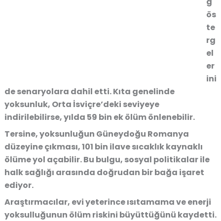
g
ös
te
rg
el
er
ini
de senaryolara dahil etti. Kıta genelinde
yoksunluk, Orta İsviçre’deki seviyeye
indirilebilirse, yılda 59 bin ek ölüm önlenebilir.
Tersine, yoksunluğun Güneydoğu Romanya
düzeyine çıkması, 101 bin ilave sıcaklık kaynaklı
ölüme yol açabilir. Bu bulgu, sosyal politikalar ile
halk sağlığı arasında doğrudan bir bağa işaret
ediyor.
Araştırmacılar, evi yeterince ısıtamama ve enerji
yoksulluğunun ölüm riskini büyüttüğünü kaydetti.