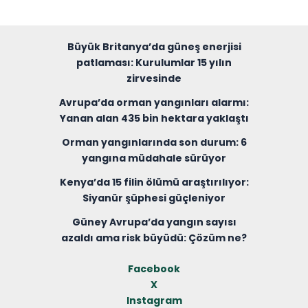
Büyük Britanya’da güneş enerjisi
patlaması: Kurulumlar 15 yılın
zirvesinde
Avrupa’da orman yangınları alarmı:
Yanan alan 435 bin hektara yaklaştı
Orman yangınlarında son durum: 6
yangına müdahale sürüyor
Kenya’da 15 filin ölümü araştırılıyor:
Siyanür şüphesi güçleniyor
Güney Avrupa’da yangın sayısı
azaldı ama risk büyüdü: Çözüm ne?
Facebook
X
Instagram