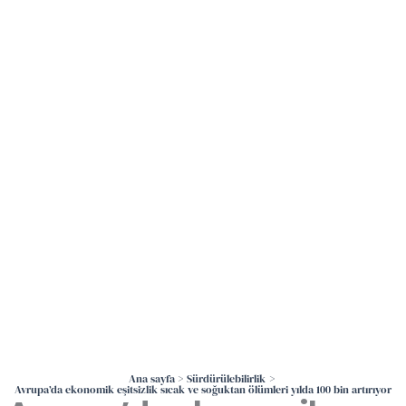
İçeriğe
atla
Ana sayfa
Sürdürülebilirlik
Avrupa’da ekonomik eşitsizlik sıcak ve soğuktan ölümleri yılda 100 bin artırıyor