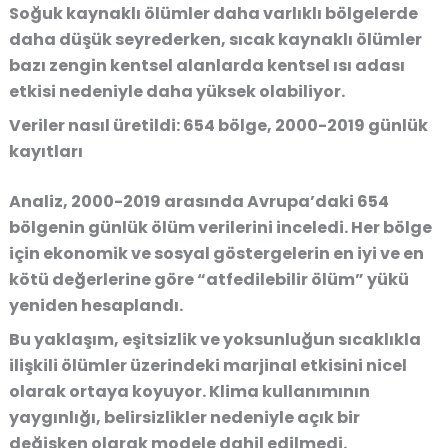
Soğuk kaynaklı ölümler daha varlıklı bölgelerde
daha düşük seyrederken, sıcak kaynaklı ölümler
bazı zengin kentsel alanlarda kentsel ısı adası
etkisi nedeniyle daha yüksek olabiliyor.
Veriler nasıl üretildi: 654 bölge, 2000-2019 günlük
kayıtları
Analiz, 2000-2019 arasında Avrupa’daki 654
bölgenin günlük ölüm verilerini inceledi. Her bölge
için ekonomik ve sosyal göstergelerin en iyi ve en
kötü değerlerine göre “atfedilebilir ölüm” yükü
yeniden hesaplandı.
Bu yaklaşım, eşitsizlik ve yoksunluğun sıcaklıkla
ilişkili ölümler üzerindeki marjinal etkisini nicel
olarak ortaya koyuyor. Klima kullanımının
yaygınlığı, belirsizlikler nedeniyle açık bir
değişken olarak modele dahil edilmedi.