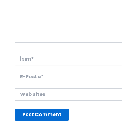
İsim*
E-
Posta*
Web
sitesi