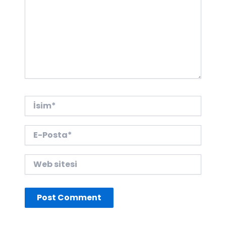
İsim*
E-
Posta*
Web
sitesi