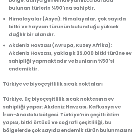
bölge, dünya genelinde yalnızca burada
bulunan türlerin %90’ına sahiptir.
Himalayalar (Asya)
: Himalayalar, çok sayıda
bitki ve hayvan türünün bulunduğu yüksek
dağlık bir alandır.
Akdeniz Havzası (Avrupa, Kuzey Afrika)
:
Akdeniz Havzası, yaklaşık 25.000 bitki türüne ev
sahipliği yapmaktadır ve bunların %50’si
endemiktir.
Türkiye ve biyoçeşitlilik sıcak noktaları
Türkiye, üç biyoçeşitlilik sıcak noktasına ev
sahipliği yapar:
Akdeniz Havzası
,
Kafkasya
ve
İran-Anadolu bölgesi
. Türkiye’nin çeşitli iklim
yapısı, bitki örtüsü ve coğrafi çeşitliliği, bu
bölgelerde çok sayıda endemik türün bulunmasını