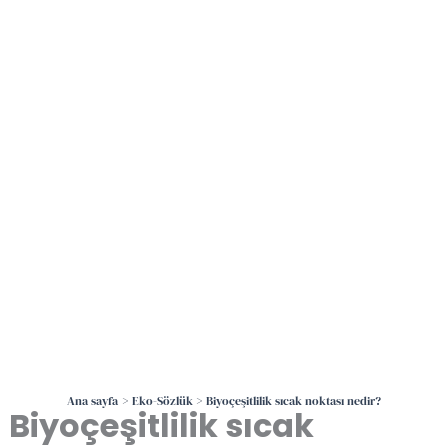
İçeriğe
atla
Ana sayfa
Eko-Sözlük
Biyoçeşitlilik sıcak noktası nedir?
Biyoçeşitlilik sıcak