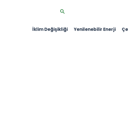
İçeriğe
Arama
atla
İklim Değişikliği
Yenilenebilir Enerji
Çev