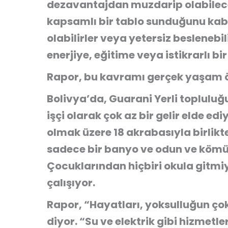
dezavantajdan muzdarip olabilece
kapsamlı bir tablo sunduğunu kabu
olabilirler veya yetersiz beslenebil
enerjiye, eğitime veya istikrarlı bir
Rapor, bu kavramı gerçek yaşam ör
Bolivya’da, Guarani Yerli topluluğ
işçi olarak çok az bir gelir elde ed
olmak üzere 18 akrabasıyla birlikt
sadece bir banyo ve odun ve kömür
Çocuklarından hiçbiri okula gitmiy
çalışıyor.
Rapor, “Hayatları, yoksulluğun çok
diyor. “Su ve elektrik gibi hizmetle