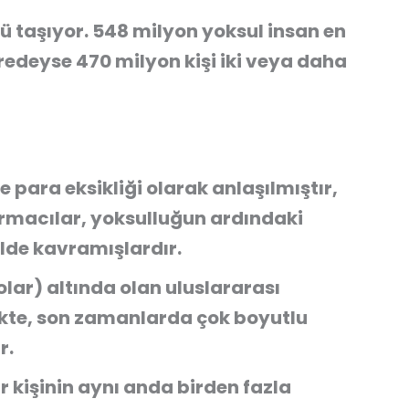
ükü taşıyor. 548 milyon yoksul insan en
eredeyse 470 milyon kişi iki veya daha
e para eksikliği olarak anlaşılmıştır,
macılar, yoksulluğun ardındaki
lde kavramışlardır.
olar) altında olan uluslararası
likte, son zamanlarda çok boyutlu
r.
r kişinin aynı anda birden fazla