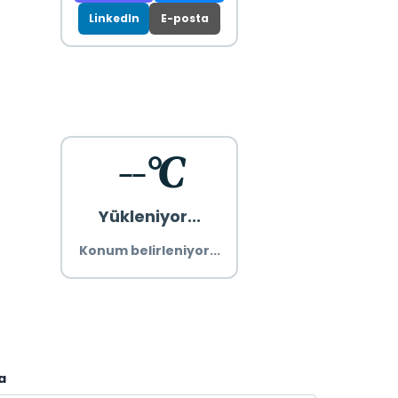
LinkedIn
E-posta
--°C
Yükleniyor...
Konum belirleniyor...
a