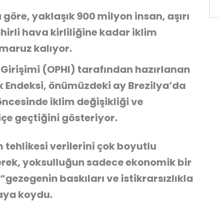
a göre, yaklaşık 900 milyon insan, aşırı
hirli hava kirliliğine kadar iklim
 maruz kalıyor.
 Girişimi (OPHI) tarafından hazırlanan
k Endeksi, önümüzdeki ay Brezilya’da
ncesinde iklim değişikliği ve
çe geçtiğini gösteriyor.
m tehlikesi verilerini çok boyutlu
rerek, yoksulluğun sadece ekonomik bir
ezegenin baskıları ve istikrarsızlıkla
aya koydu.