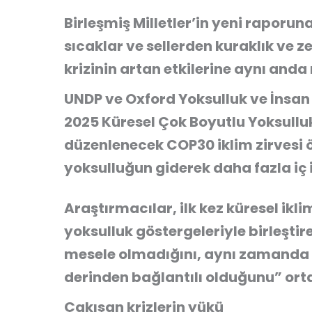
Birleşmiş Milletler’in yeni raporun
sıcaklar ve sellerden kuraklık ve ze
krizinin artan etkilerine aynı anda
UNDP ve Oxford Yoksulluk ve İnsan
2025 Küresel Çok Boyutlu Yoksullu
düzenlenecek COP30 iklim zirvesi ö
yoksulluğun giderek daha fazla iç i
Araştırmacılar, ilk kez küresel ikli
yoksulluk göstergeleriyle birleşti
mesele olmadığını, aynı zamanda “g
derinden bağlantılı olduğunu” ort
Çakışan krizlerin yükü