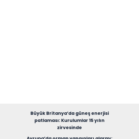
Büyük Britanya’da güneş enerjisi
patlaması: Kurulumlar 15 yılın
zirvesinde
Avrupa’da orman yangınları alarmı: