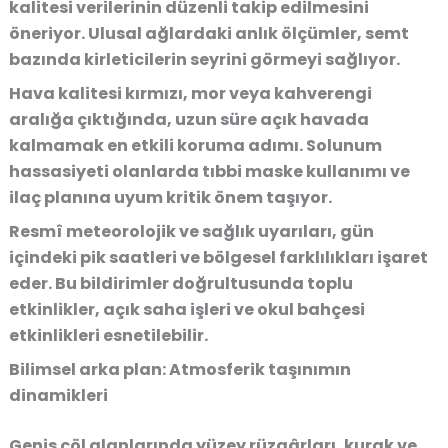
kalitesi verilerinin düzenli takip edilmesini
öneriyor. Ulusal ağlardaki anlık ölçümler, semt
bazında kirleticilerin seyrini görmeyi sağlıyor.
Hava kalitesi kırmızı, mor veya kahverengi
aralığa çıktığında, uzun süre açık havada
kalmamak en etkili koruma adımı. Solunum
hassasiyeti olanlarda tıbbi maske kullanımı ve
ilaç planına uyum kritik önem taşıyor.
Resmî meteorolojik ve sağlık uyarıları, gün
içindeki pik saatleri ve bölgesel farklılıkları işaret
eder. Bu bildirimler doğrultusunda toplu
etkinlikler, açık saha işleri ve okul bahçesi
etkinlikleri esnetilebilir.
Bilimsel arka plan: Atmosferik taşınımın
dinamikleri
Geniş çöl alanlarında yüzey rüzgârları, kurak ve