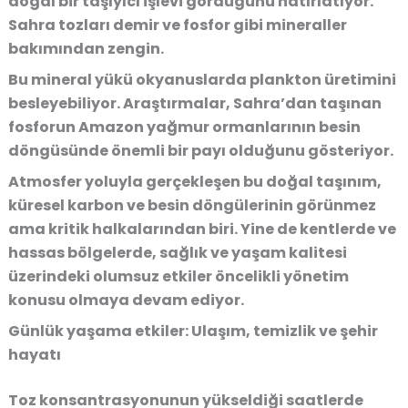
doğal bir taşıyıcı işlevi gördüğünü hatırlatıyor.
Sahra tozları demir ve fosfor gibi mineraller
bakımından zengin.
Bu mineral yükü okyanuslarda plankton üretimini
besleyebiliyor. Araştırmalar, Sahra’dan taşınan
fosforun Amazon yağmur ormanlarının besin
döngüsünde önemli bir payı olduğunu gösteriyor.
Atmosfer yoluyla gerçekleşen bu doğal taşınım,
küresel karbon ve besin döngülerinin görünmez
ama kritik halkalarından biri. Yine de kentlerde ve
hassas bölgelerde, sağlık ve yaşam kalitesi
üzerindeki olumsuz etkiler öncelikli yönetim
konusu olmaya devam ediyor.
Günlük yaşama etkiler: Ulaşım, temizlik ve şehir
hayatı
Toz konsantrasyonunun yükseldiği saatlerde