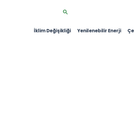
İçeriğe
Arama
atla
İklim Değişikliği
Yenilenebilir Enerji
Çev