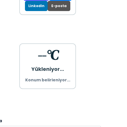
LinkedIn
E-posta
--°C
Yükleniyor...
Konum belirleniyor...
a