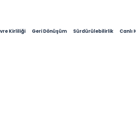
re Kirliliği
Geri Dönüşüm
Sürdürülebilirlik
Canlı 