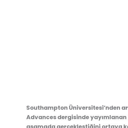
Southampton Üniversitesi’nden ar
Advances dergisinde yayımlanan ç
aşamada gerçekleştiğini ortaya k