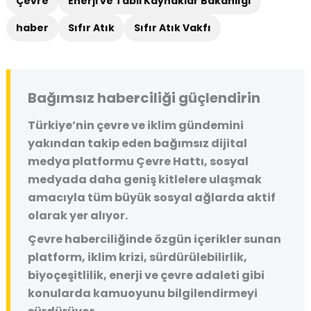
Çevre
Enerji ve Tabii Kaynaklar Bakanlığı
haber
Sıfır Atık
Sıfır Atık Vakfı
Bağımsız haberciliği güçlendirin
Türkiye’nin çevre ve iklim gündemini
yakından takip eden bağımsız dijital
medya platformu
Çevre Hattı
, sosyal
medyada daha geniş kitlelere ulaşmak
amacıyla tüm büyük sosyal ağlarda aktif
olarak yer alıyor.
Çevre haberciliğinde özgün içerikler sunan
platform, iklim krizi, sürdürülebilirlik,
biyoçeşitlilik, enerji ve çevre adaleti gibi
konularda kamuoyunu bilgilendirmeyi