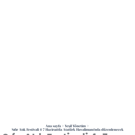
İçeriğe
atla
Ana sayfa
Yeşil Yönetim
Sıfır Atık Festivali 4-7 Haziran’da Atatürk Havalimanı’nda düzenlenecek