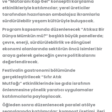
ve “
Mataranı Kap Gel”
konseptli karşılama
etkinlikleriyle katılımcılar; yerel üreticiler
tarafından hazırlanan ambalajsız ikramlarla
sürdürülebilir yaşam kültürüyle buluşacak.
Program kapsamında düzenlenecek “
Atıksız Bir
Dünya Mümkün mü?
” başlıklı büyük panellerde;
çevre, enerji, sürdürülebilirlik ve döngüsel
ekonomi alanlarında sektörün öncü isimleri bir
araya gelerek geleceğin çevre politikalarını
değerlendirecek.
Festivalin gastronomi bölümünde
gerçekleştirilecek
“Sıfır Atık
Mutfağı”
etkinliklerinde ise gıda israfının
önlenmesine yönelik yaratıcı uygulamalar
katılımcılarla paylaşılacak.
Öğleden sonra düzenlenecek paralel atölye
seanslarında katılımcılar; kompost üretimi, ileri