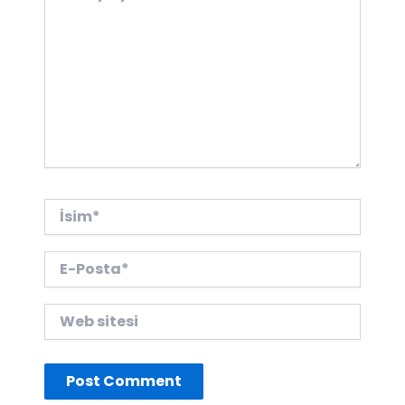
İsim*
E-
Posta*
Web
sitesi