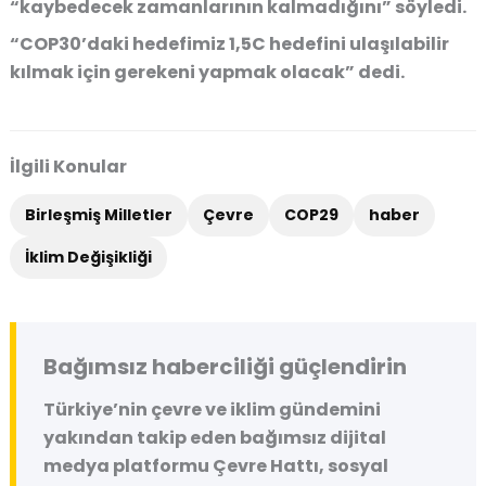
“kaybedecek zamanlarının kalmadığını” söyledi.
“COP30’daki hedefimiz 1,5C hedefini ulaşılabilir
kılmak için gerekeni yapmak olacak” dedi.
İlgili Konular
Birleşmiş Milletler
Çevre
COP29
haber
İklim Değişikliği
Bağımsız haberciliği güçlendirin
Türkiye’nin çevre ve iklim gündemini
yakından takip eden bağımsız dijital
medya platformu
Çevre Hattı
, sosyal