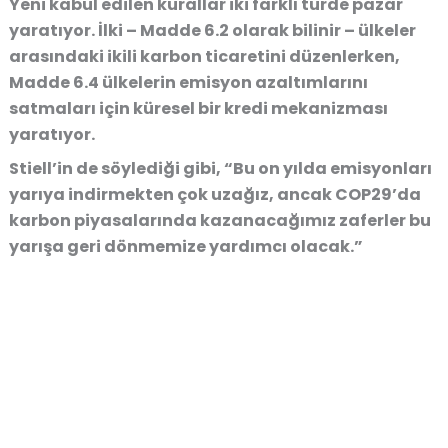
Yeni kabul edilen kurallar iki farklı türde pazar
yaratıyor. İlki – Madde 6.2 olarak bilinir – ülkeler
arasındaki ikili karbon ticaretini düzenlerken,
Madde 6.4 ülkelerin emisyon azaltımlarını
satmaları için küresel bir kredi mekanizması
yaratıyor.
Stiell’in de söylediği gibi, “Bu on yılda emisyonları
yarıya indirmekten çok uzağız, ancak COP29’da
karbon piyasalarında kazanacağımız zaferler bu
yarışa geri dönmemize yardımcı olacak.”