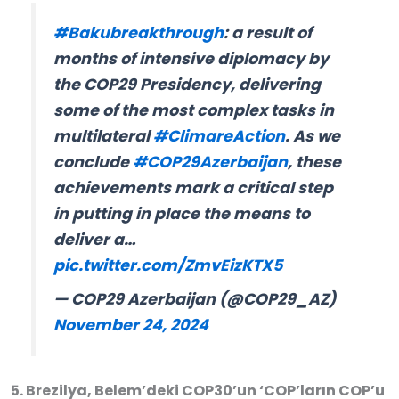
#Bakubreakthrough
: a result of
months of intensive diplomacy by
the COP29 Presidency, delivering
some of the most complex tasks in
multilateral
#ClimareAction
. As we
conclude
#COP29Azerbaijan
, these
achievements mark a critical step
in putting in place the means to
deliver a…
pic.twitter.com/ZmvEizKTX5
— COP29 Azerbaijan (@COP29_AZ)
November 24, 2024
Brezilya, Belem’deki COP30’un ‘COP’ların COP’u