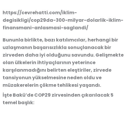
https://cevrehatti.com/iklim-
degisikligi/cop29da-300-milyar-dolarlik-iklim-
finansmani-anlasmasi-saglandi/
Bununla birlikte, bazı katılımcılar, herhangi bir
uzlaşmanın başarısızlıkla sonuçlanacak bir
zirveden daha iyi olduğunu savundu. Gelişmekte
olan ülkelerin ihtiyaçlarının yeterince
karşılanmadığını belirten eleştiriler, zirvede
tansiyonun yükselmesine neden oldu ve
müzakerelerin çökme tehlikesi yaşandı.
İşte Bakü’de COP29 zirvesinden çıkarılacak 5
temel başlık: