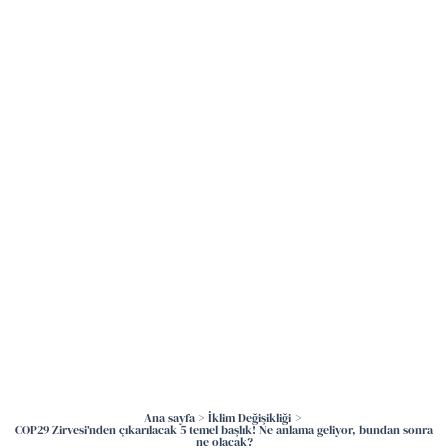
İçeriğe
atla
Ana sayfa
İklim Değişikliği
COP29 Zirvesi’nden çıkarılacak 5 temel başlık! Ne anlama geliyor, bundan sonra
ne olacak?