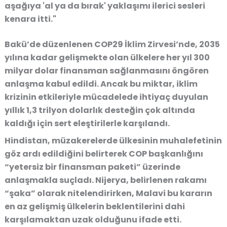
aşağıya 'al ya da bırak' yaklaşımı ilerici sesleri
kenara itti."
Bakü’de düzenlenen COP29 İklim Zirvesi’nde, 2035
yılına kadar gelişmekte olan ülkelere her yıl 300
milyar dolar finansman sağlanmasını öngören
anlaşma kabul edildi. Ancak bu miktar, iklim
krizinin etkileriyle mücadelede ihtiyaç duyulan
yıllık 1,3 trilyon dolarlık desteğin çok altında
kaldığı için sert eleştirilerle karşılandı.
Hindistan, müzakerelerde ülkesinin muhalefetinin
göz ardı edildiğini belirterek COP başkanlığını
“yetersiz bir finansman paketi” üzerinde
anlaşmakla suçladı. Nijerya, belirlenen rakamı
“şaka” olarak nitelendirirken, Malavi bu kararın
en az gelişmiş ülkelerin beklentilerini dahi
karşılamaktan uzak olduğunu ifade etti.