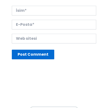
İsim*
E-
Posta*
Web
sitesi