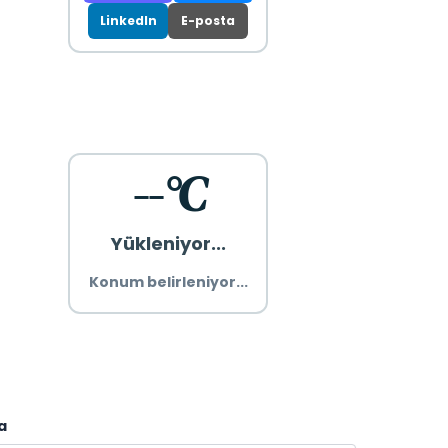
LinkedIn
E-posta
--°C
Yükleniyor...
Konum belirleniyor...
a