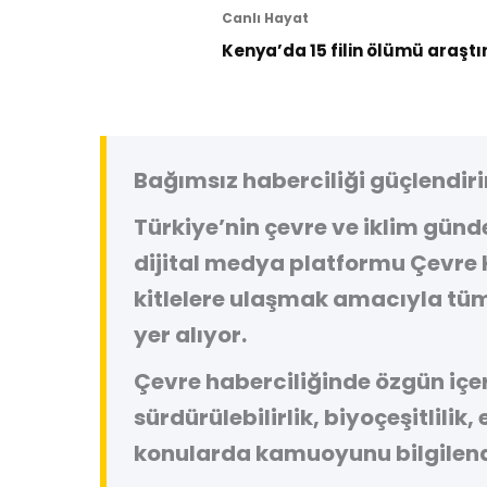
Canlı Hayat
Kenya’da 15 filin ölümü araştı
Bağımsız haberciliği güçlendiri
Türkiye’nin çevre ve iklim gün
dijital medya platformu
Çevre 
kitlelere ulaşmak amacıyla tüm
yer alıyor.
Çevre haberciliğinde özgün içeri
sürdürülebilirlik, biyoçeşitlilik,
konularda kamuoyunu bilgilend