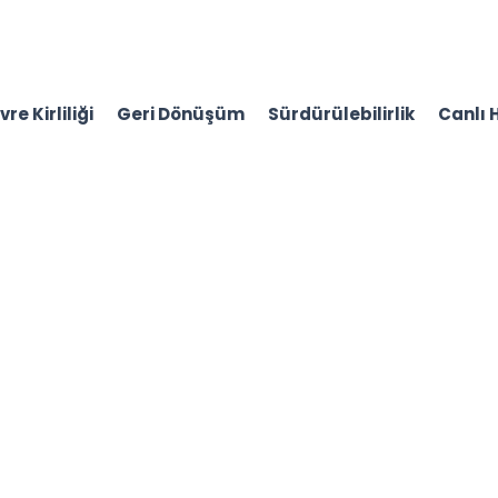
re Kirliliği
Geri Dönüşüm
Sürdürülebilirlik
Canlı 