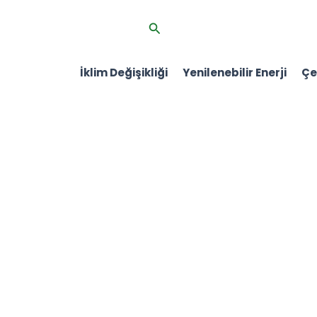
İçeriğe
Arama
atla
İklim Değişikliği
Yenilenebilir Enerji
Çev