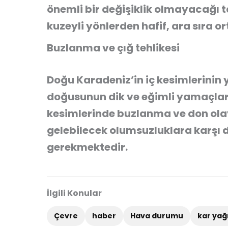
önemli bir değişiklik olmayacağı t
kuzeyli yönlerden hafif, ara sıra o
Buzlanma ve çığ tehlikesi
Doğu Karadeniz’in iç kesimlerinin 
doğusunun dik ve eğimli yamaçların
kesimlerinde buzlanma ve don ol
gelebilecek olumsuzluklara karşı d
gerekmektedir.
İlgili Konular
Çevre
haber
Hava durumu
kar yağ