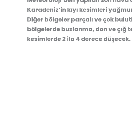
Meteoroloji’den yapılan son hava
Karadeniz’in kıyı kesimleri yağmurl
Diğer bölgeler parçalı ve çok bulut
bölgelerde buzlanma, don ve çığ teh
kesimlerde 2 ila 4 derece düşecek.