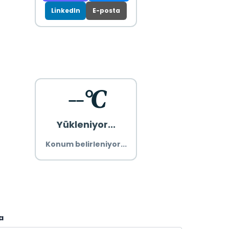
LinkedIn
E-posta
--°C
Yükleniyor...
Konum belirleniyor...
a