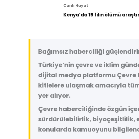
Canlı Hayat
Kenya’da 15 filin ölümü araştı
Bağımsız haberciliği güçlendiri
Türkiye’nin çevre ve iklim gün
dijital medya platformu
Çevre 
kitlelere ulaşmak amacıyla tüm
yer alıyor.
Çevre haberciliğinde özgün içeri
sürdürülebilirlik, biyoçeşitlilik,
konularda kamuoyunu bilgilend