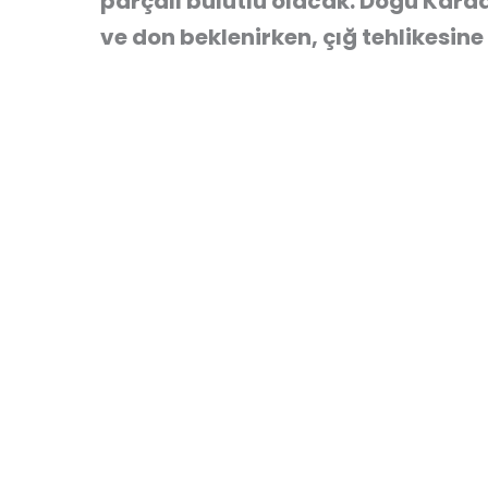
parçalı bulutlu olacak. Doğu Kar
ve don beklenirken, çığ tehlikesine 