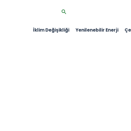
İçeriğe
Arama
atla
İklim Değişikliği
Yenilenebilir Enerji
Çev