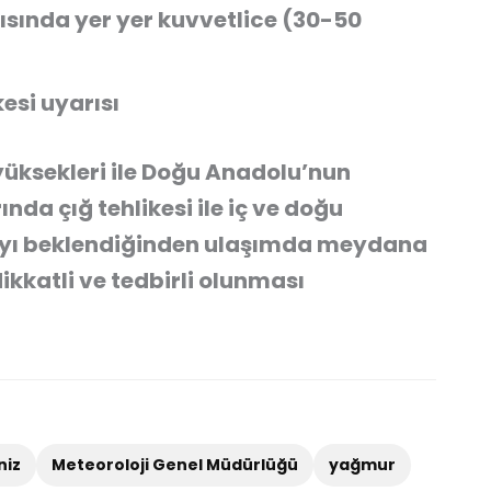
sında yer yer kuvvetlice (30-50
kesi uyarısı
yüksekleri ile Doğu Anadolu’nun
da çığ tehlikesi ile iç ve doğu
ayı beklendiğinden ulaşımda meydana
ikkatli ve tedbirli olunması
niz
Meteoroloji Genel Müdürlüğü
yağmur