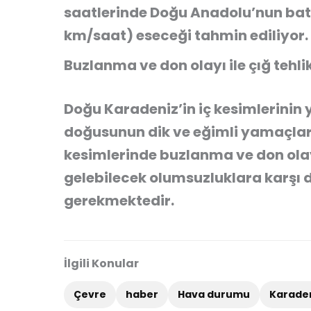
saatlerinde Doğu Anadolu’nun batı
km/saat) eseceği tahmin ediliyor.
Buzlanma ve don olayı ile çığ tehli
Doğu Karadeniz’in iç kesimlerinin 
doğusunun dik ve eğimli yamaçların
kesimlerinde buzlanma ve don ol
gelebilecek olumsuzluklara karşı d
gerekmektedir.
İlgili Konular
Çevre
haber
Hava durumu
Karade