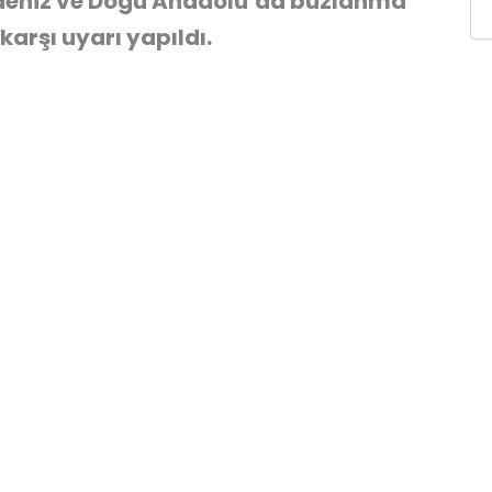
adeniz ve Doğu Anadolu’da buzlanma
karşı uyarı yapıldı.