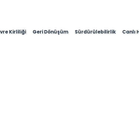
re Kirliliği
Geri Dönüşüm
Sürdürülebilirlik
Canlı 