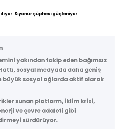
rılıyor: Siyanür şüphesi güçleniyor
n
demini yakından takip eden bağımsız
Hattı
, sosyal medyada daha geniş
 büyük sosyal ağlarda aktif olarak
kler sunan platform, iklim krizi,
 enerji ve çevre adaleti gibi
irmeyi sürdürüyor.