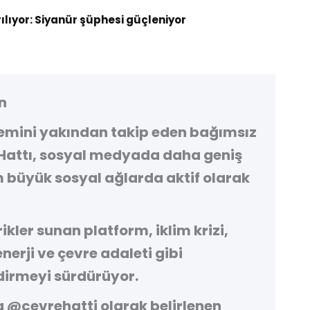
rılıyor: Siyanür şüphesi güçleniyor
n
demini yakından takip eden bağımsız
Hattı
, sosyal medyada daha geniş
 büyük sosyal ağlarda aktif olarak
kler sunan platform, iklim krizi,
 enerji ve çevre adaleti gibi
irmeyi sürdürüyor.
a
@cevrehatti
olarak belirlenen