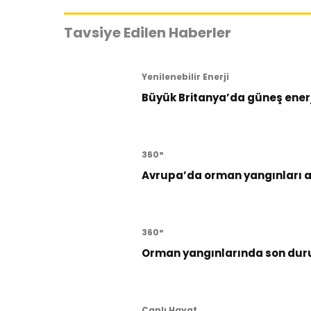
Tavsiye Edilen Haberler
Yenilenebilir Enerji
Büyük Britanya’da güneş enerji
360°
Avrupa’da orman yangınları al
360°
Orman yangınlarında son dur
Canlı Hayat