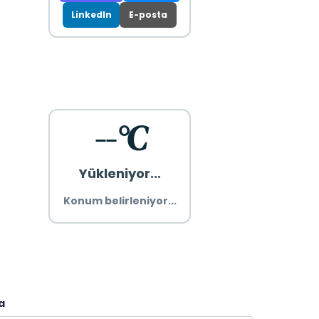
LinkedIn
E-posta
--°C
Yükleniyor...
Konum belirleniyor...
a