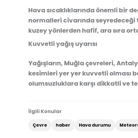
Hava sıcaklıklarında önemli bir d
normalleri civarında seyredeceği t
kuzey yönlerden hafif, ara sıra or
Kuvvetli yağış uyarısı
Yağışların, Muğla çevreleri, Antalya’
kesimleri yer yer kuvvetli olması
olumsuzluklara karşı dikkatli ve t
İlgili Konular
Çevre
haber
Hava durumu
Meteoro