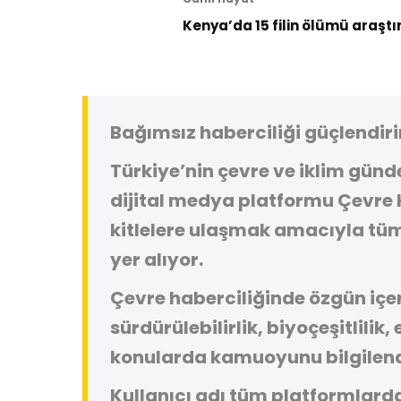
Kenya’da 15 filin ölümü araştı
Bağımsız haberciliği güçlendiri
Türkiye’nin çevre ve iklim gün
dijital medya platformu
Çevre 
kitlelere ulaşmak amacıyla tüm
yer alıyor.
Çevre haberciliğinde özgün içeri
sürdürülebilirlik, biyoçeşitlilik,
konularda kamuoyunu bilgilend
Kullanıcı adı tüm platformlard