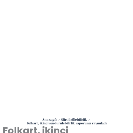
İçeriğe
atla
Ana sayfa
Sürdürülebilirlik
Folkart, ikinci sürdürülebilirlik raporunu yayımladı
Folkart, ikinci