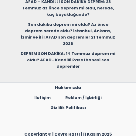
AFAD – KANDİLLİ SON DAKİKA DEPREM: 23
Temmuz az önce deprem mi oldu, nerede,
kaç büyüklüğünde?
Son dakika deprem mi oldu? Az önce
deprem nerede oldu? İstanbul, Ankara,
İzmir ve il il AFAD son depremler 21 Temmuz
2026
DEPREM SON DAKİKA: 14 Temmuz deprem mi
oldu? AFAD- Kandilli Rasathanesi son
depremler
Hakkımızda
İletişim
Reklam / İşbirliği
Gizlilik Politikası
Copyright © | Çevre Hattı | 11 Kasım 2025