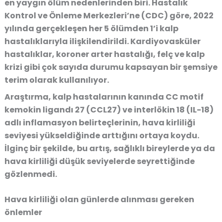
en yaygın ölüm nedenlerinden biri.
Hastalık
Kontrol ve Önleme Merkezleri’ne (CDC)
göre, 2022
yılında gerçekleşen her 5 ölümden 1’i kalp
hastalıklarıyla ilişkilendirildi. Kardiyovasküler
hastalıklar, koroner arter hastalığı, felç ve kalp
krizi gibi çok sayıda durumu kapsayan bir şemsiye
terim olarak kullanılıyor.
Araştırma, kalp hastalarının kanında
CC motif
kemokin ligandı 27 (CCL27)
ve
interlökin 18 (IL-18)
adlı inflamasyon belirteçlerinin, hava kirliliği
seviyesi yükseldiğinde arttığını ortaya koydu.
İlginç bir şekilde, bu artış, sağlıklı bireylerde ya da
hava kirliliği düşük seviyelerde seyrettiğinde
gözlenmedi.
Hava kirliliği olan günlerde alınması gereken
önlemler