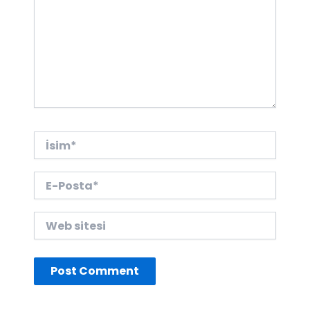
İsim*
E-
Posta*
Web
sitesi