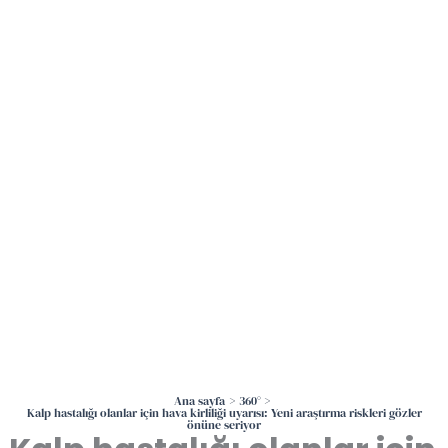
İçeriğe
atla
Ana sayfa
360°
Kalp hastalığı olanlar için hava kirliliği uyarısı: Yeni araştırma riskleri gözler
önüne seriyor