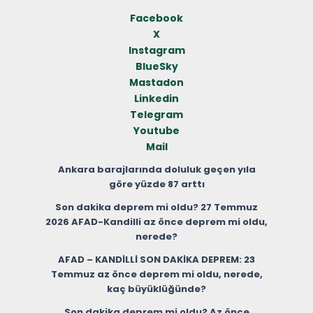
Facebook
X
Instagram
BlueSky
Mastadon
Linkedin
Telegram
Youtube
Mail
Ankara barajlarında doluluk geçen yıla
göre yüzde 87 arttı
Son dakika deprem mi oldu? 27 Temmuz
2026 AFAD-Kandilli az önce deprem mi oldu,
nerede?
AFAD – KANDİLLİ SON DAKİKA DEPREM: 23
Temmuz az önce deprem mi oldu, nerede,
kaç büyüklüğünde?
Son dakika deprem mi oldu? Az önce