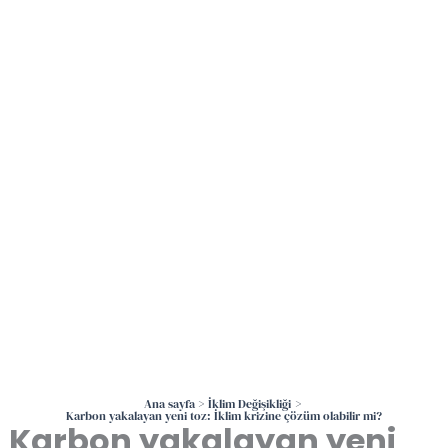
İçeriğe
atla
Ana sayfa
İklim Değişikliği
Karbon yakalayan yeni toz: İklim krizine çözüm olabilir mi?
Karbon yakalayan yeni