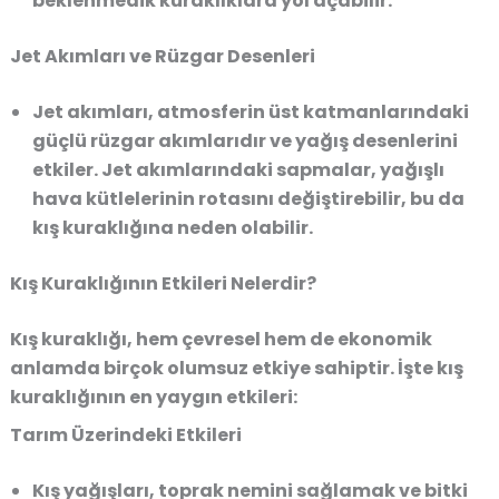
beklenmedik kuraklıklara yol açabilir.
Jet Akımları ve Rüzgar Desenleri
Jet akımları, atmosferin üst katmanlarındaki
güçlü rüzgar akımlarıdır ve yağış desenlerini
etkiler. Jet akımlarındaki sapmalar, yağışlı
hava kütlelerinin rotasını değiştirebilir, bu da
kış kuraklığına neden olabilir.
Kış Kuraklığının Etkileri Nelerdir?
Kış kuraklığı, hem çevresel hem de ekonomik
anlamda birçok olumsuz etkiye sahiptir. İşte kış
kuraklığının en yaygın etkileri:
Tarım Üzerindeki Etkileri
Kış yağışları, toprak nemini sağlamak ve bitki