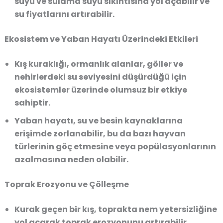
suyu ve sulama suyu sıkıntısına yol açabilir ve
su fiyatlarını artırabilir.
Ekosistem ve Yaban Hayatı Üzerindeki Etkileri
Kış kuraklığı, ormanlık alanlar, göller ve
nehirlerdeki su seviyesini düşürdüğü için
ekosistemler üzerinde olumsuz bir etkiye
sahiptir.
Yaban hayatı, su ve besin kaynaklarına
erişimde zorlanabilir, bu da bazı hayvan
türlerinin göç etmesine veya popülasyonlarının
azalmasına neden olabilir.
Toprak Erozyonu ve Çölleşme
Kurak geçen bir kış, toprakta nem yetersizliğine
yol açarak toprak erozyonunu artırabilir.