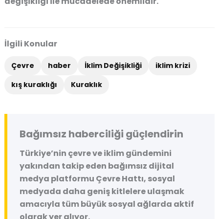
değişikliği ile mücadelede önemlidir.
İlgili Konular
Çevre
haber
İklim Değişikliği
iklim krizi
kış kuraklığı
Kuraklık
Bağımsız haberciliği güçlendirin
Türkiye’nin çevre ve iklim gündemini
yakından takip eden bağımsız dijital
medya platformu
Çevre Hattı
, sosyal
medyada daha geniş kitlelere ulaşmak
amacıyla tüm büyük sosyal ağlarda aktif
olarak yer alıyor.