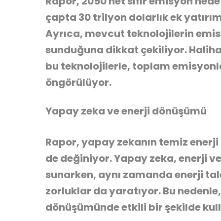
Rapor, 2050 net sıfır emisyon hedef
çapta
30 trilyon dolarlık ek yatırı
Ayrıca, mevcut teknolojilerin emisy
sunduğuna dikkat çekiliyor. Haliha
bu teknolojilerle, toplam emisyonla
öngörülüyor.
Yapay zeka ve enerji dönüşümü
Rapor,
yapay zekanın
temiz enerj
de değiniyor. Yapay zeka, enerji ve
sunarken, aynı zamanda enerji tale
zorluklar da yaratıyor. Bu nedenle,
dönüşümünde etkili bir şekilde kull