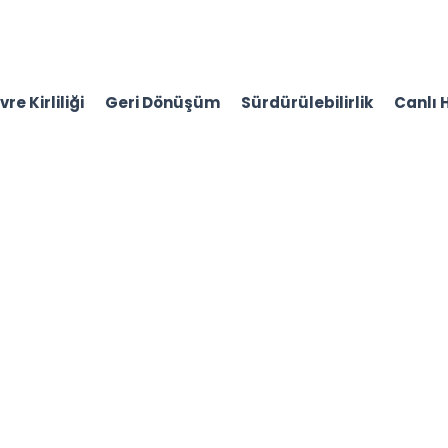
re Kirliliği
Geri Dönüşüm
Sürdürülebilirlik
Canlı 