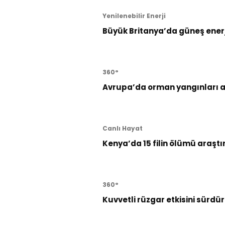
Yenilenebilir Enerji
Büyük Britanya’da güneş enerji
360°
Avrupa’da orman yangınları al
Canlı Hayat
Kenya’da 15 filin ölümü araştı
360°
Kuvvetli rüzgar etkisini sürd