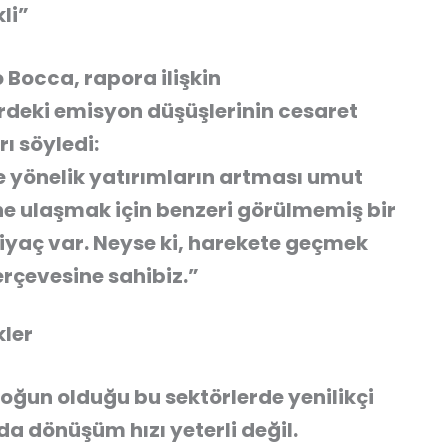
li”
o Bocca
, rapora ilişkin
rdeki emisyon düşüşlerinin cesaret
ı söyledi:
 yönelik yatırımların artması umut
ine ulaşmak için benzeri görülmemiş bir
htiyaç var. Neyse ki, harekete geçmek
çerçevesine sahibiz.”
kler
oğun olduğu bu sektörlerde yenilikçi
da dönüşüm hızı yeterli değil.