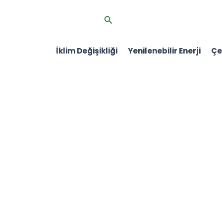
İçeriğe
Arama
atla
İklim Değişikliği
Yenilenebilir Enerji
Çev