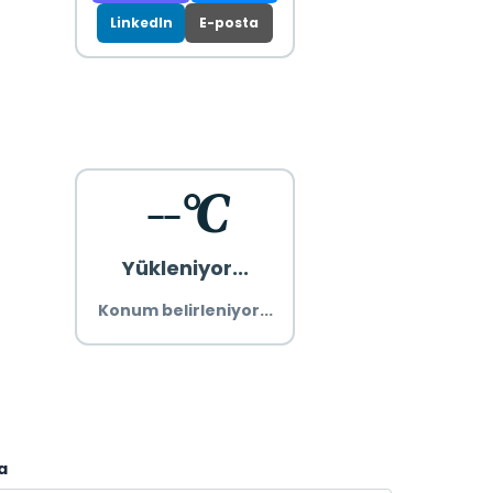
LinkedIn
E-posta
--°C
Yükleniyor...
Konum belirleniyor...
a