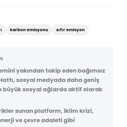
ı
karbon emisyonu
sıfır emisyon
n
demini yakından takip eden bağımsız
Hattı
, sosyal medyada daha geniş
 büyük sosyal ağlarda aktif olarak
kler sunan platform, iklim krizi,
 enerji ve çevre adaleti gibi