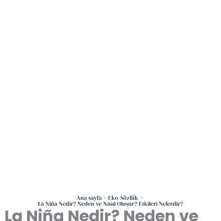
İçeriğe
atla
Ana sayfa
Eko-Sözlük
La Niña Nedir? Neden ve Nasıl Oluşur? Etkileri Nelerdir?
La Niña Nedir? Neden ve